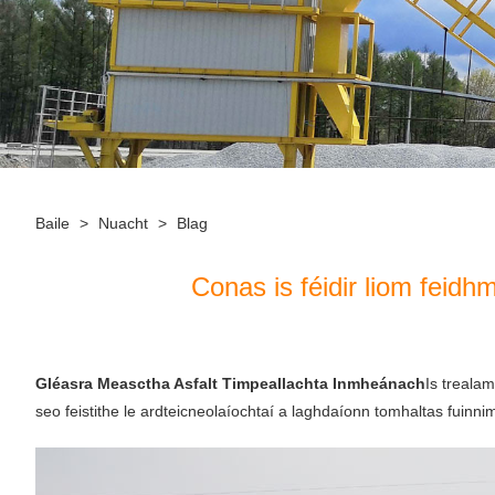
Baile
>
Nuacht
>
Blag
Conas is féidir liom feidh
Gléasra Measctha Asfalt Timpeallachta Inmheánach
Is treala
seo feistithe le ardteicneolaíochtaí a laghdaíonn tomhaltas fuin