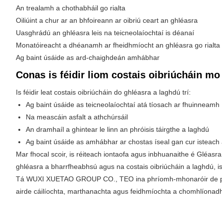
An trealamh a chothabháil go rialta
Oiliúint a chur ar an bhfoireann ar oibriú ceart an ghléasra
Uasghrádú an ghléasra leis na teicneolaíochtaí is déanaí
Monatóireacht a dhéanamh ar fheidhmíocht an ghléasra go rialta
Ag baint úsáide as ard-chaighdeán amhábhar
Conas is féidir liom costais oibriúcháin 
Is féidir leat costais oibriúcháin do ghléasra a laghdú trí:
Ag baint úsáide as teicneolaíochtaí atá tíosach ar fhuinneamh
Na meascáin asfalt a athchúrsáil
An dramhaíl a ghintear le linn an phróisis táirgthe a laghdú
Ag baint úsáide as amhábhar ar chostas íseal gan cur isteach a
Mar fhocal scoir, is réiteach iontaofa agus inbhuanaithe é Gléasr
ghléasra a bharrfheabhsú agus na costais oibriúcháin a laghdú, is
Tá WUXI XUETAO GROUP CO., TEO ina phríomh-mhonaróir de phlanda
airde cáilíochta, marthanachta agus feidhmíochta a chomhlíonadh