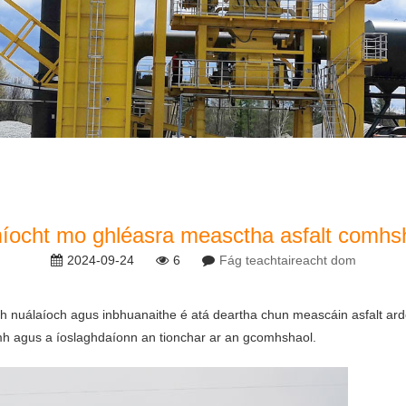
míocht mo ghléasra measctha asfalt comhsha
2024-09-24
6
Fág teachtaireacht dom
mh nuálaíoch agus inbhuanaithe é atá deartha chun meascáin asfalt ardc
nimh agus a íoslaghdaíonn an tionchar ar an gcomhshaol.