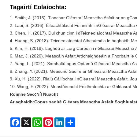
Tagairtí Eolaíochta:
1. Smith, J. (2015). Tionchar Gléasraí Measctha Asfalt ar an gC
2. Laoi, S. (2016). Éifeachtúlacht Fuinnimh i nGléasraí Measctha A
3. Chen, H. (2017). Dul chun cinn i dTeicneolaíochtaí Measctha As
4. Huang, S. (2018). Teicneolaíochtaí Athchúrsála le haghaidh Mea
5. Kim, H. (2019). Laghdú ar Lorg Carbóin i nGléasraí Measctha 
6. Mac, J. (2020). Meascáin Asfalt Ardchaighdeáin a Fhorbairt l
7. Yang, L. (2021). Samhaltú agus Optamú Gléasraí Measctha Asfa
8. Zhang, Y. (2021). Measúnú Saolré ar Ghléasraí Measctha Asfalt 
9. Xu, H. (2022). Rialú Cáilíochta i nGléasraí Measctha Asfalt. J
10. Wang, F. (2022). Meastóireacht Feidhmíochta ar Ghléasraí M
Roimhe Seo:
Níl Nuacht
Ar aghaidh:
Conas saolré Gléasra Measctha Asfalt Soghluai
Facebook
X
WhatsApp
Pinterest
LinkedIn
Share