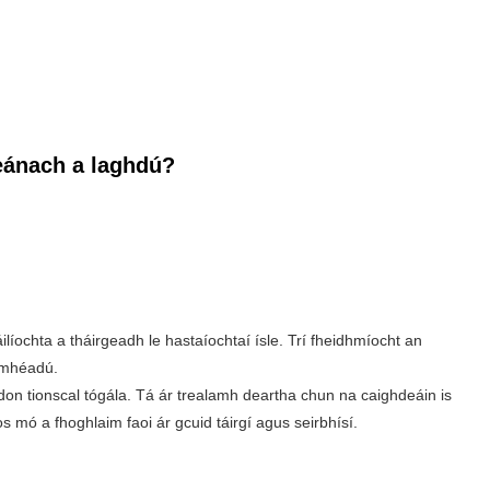
heánach a laghdú?
íochta a tháirgeadh le hastaíochtaí ísle. Trí fheidhmíocht an
asmhéadú.
 tionscal tógála. Tá ár trealamh deartha chun na caighdeáin is
s mó a fhoghlaim faoi ár gcuid táirgí agus seirbhísí.