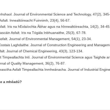
omhshaol. Journal of Environmental Science and Technology, 47(2), 345
sfalt. Innealtóireacht Fuinnimh, 23(4), 56-67.
falt. Iris na hEolaíochta Ábhar agus na hInnealtóireachta, 14(2), 34-45
scáin Asfalt. Iris na Tógála Inbhuanaithe, 25(3), 67-78.
Asfalt. Journal of Environmental Management, 54(1), 23-34.
e Costais Laghdaithe. Journal of Construction Engineering and Managem
lt. Journal of Chemical Engineering, 43(3), 123-134.
Timpeallachta Intí. Journal of Environmental Science agus Taighde ar T
ournal of Quality Management, 36(2), 76-87.
easctha Asfalt Timpeallachta Inmheánacha. Journal of Industrial Engi
ste a mhéadú?