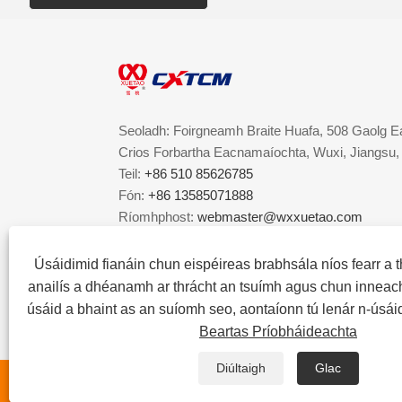
Seoladh: Foirgneamh Braite Huafa, 508 Gaolg E
Crios Forbartha Eacnamaíochta, Wuxi, Jiangsu, 
Teil:
+86 510 85626785
Fón:
+86 13585071888
Ríomhphost:
webmaster@wxxuetao.com
Úsáidimid fianáin chun eispéireas brabhsála níos fearr a th
anailís a dhéanamh ar thrácht an tsuímh agus chun inneach
úsáid a bhaint as an suíomh seo, aontaíonn tú lenár n-úsáid
Beartas Príobháideachta
Diúltaigh
Glac
Cóipcheart © 2023 Wuxi Xuetao Group Co, Ltd. - G