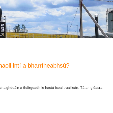
oil ​​intí a bharrfheabhsú?
haighdeáin a tháirgeadh le hastú íseal truailleán. Tá an gléasra