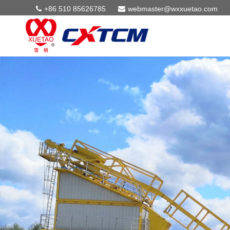
+86 510 85626785
webmaster@wxxuetao.com