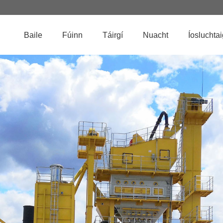
Baile
Fúinn
Táirgí
Nuacht
Íosluchta