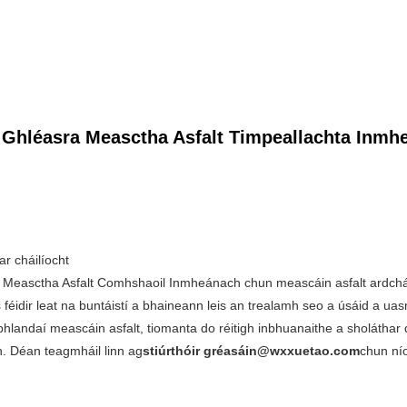
mo Ghléasra Measctha Asfalt Timpeallachta Inm
r cháilíocht
a Measctha Asfalt Comhshaoil ​​Inmheánach chun meascáin asfalt ardcháil
 féidir leat na buntáistí a bhaineann leis an trealamh seo a úsáid a u
í meascáin asfalt, tiomanta do réitigh inbhuanaithe a sholáthar don
. Déan teagmháil linn ag
stiúrthóir gréasáin@wxxuetao.com
chun nío