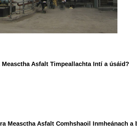
 Measctha Asfalt Timpeallachta Intí a úsáid?
sra Measctha Asfalt Comhshaoil ​​Inmheánach a