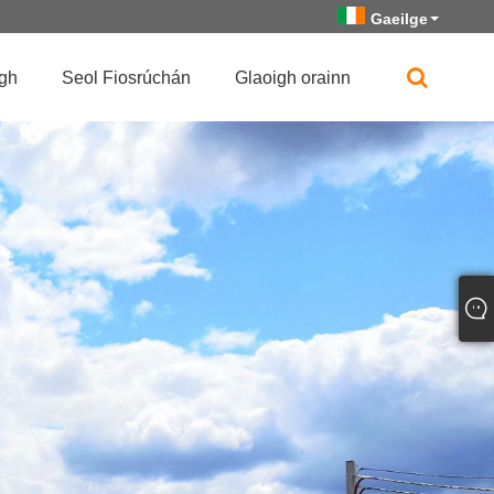
Gaeilge
igh
Seol Fiosrúchán
Glaoigh orainn