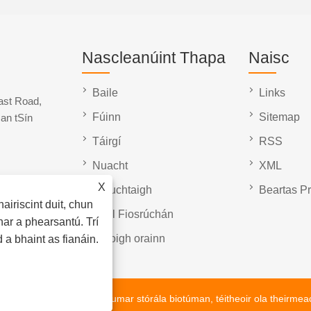
Nascleanúint Thapa
Naisc
Baile
Links
ast Road,
Fúinn
Sitemap
an tSín
Táirgí
RSS
Nuacht
XML
X
Íosluchtaigh
Beartas P
airiscint duit, chun
Seol Fiosrúchán
ar a phearsantú. Trí
Glaoigh orainn
 a bhaint as fianáin.
léasra measctha asfalt, umar stórála biotúman, téitheoir ola theirmeac