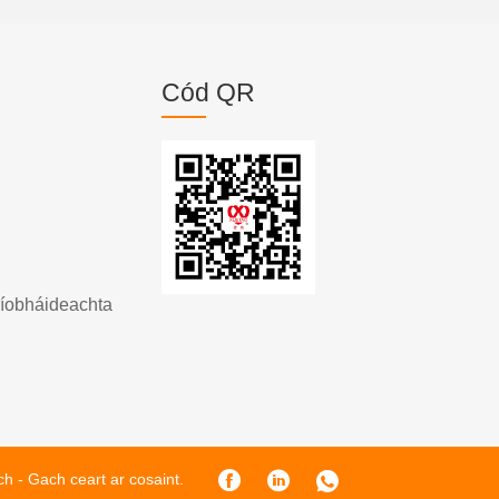
Cód QR
ríobháideachta
h - Gach ceart ar cosaint.