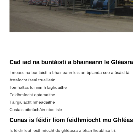
Cad iad na buntáistí a bhaineann le Gléasra
I measc na buntáistí a bhaineann leis an bplanda seo a úsáid tá:
Astaíocht íseal truailleán
Tomhaltas fuinnimh laghdaithe
Feidhmíocht optamaithe
Táirgiúlacht mhéadaithe
Costais oibriúcháin níos ísle
Conas is féidir liom feidhmíocht mo Ghléa
Is féidir leat feidhmíocht do ghléasra a bharrfheabhsú trí: