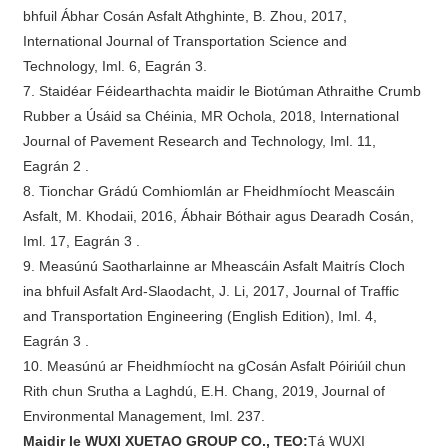
bhfuil Ábhar Cosán Asfalt Athghinte, B. Zhou, 2017,
International Journal of Transportation Science and
Technology, Iml. 6, Eagrán 3.
7. Staidéar Féidearthachta maidir le Biotúman Athraithe Crumb
Rubber a Úsáid sa Chéinia, MR Ochola, 2018, International
Journal of Pavement Research and Technology, Iml. 11,
Eagrán 2 .
8. Tionchar Grádú Comhiomlán ar Fheidhmíocht Meascáin
Asfalt, M. Khodaii, 2016, Ábhair Bóthair agus Dearadh Cosán,
Iml. 17, Eagrán 3 .
9. Measúnú Saotharlainne ar Mheascáin Asfalt Maitrís Cloch
ina bhfuil Asfalt Ard-Slaodacht, J. Li, 2017, Journal of Traffic
and Transportation Engineering (English Edition), Iml. 4,
Eagrán 3 .
10. Measúnú ar Fheidhmíocht na gCosán Asfalt Póiriúil chun
Rith chun Srutha a Laghdú, E.H. Chang, 2019, Journal of
Environmental Management, Iml. 237.
Maidir le WUXI XUETAO GROUP CO., TEO:
Tá WUXI