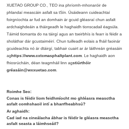
XUETAO GROUP CO., TEO ina phríomh-mhonaróir de
phlandaí meascáin asfalt sa tSín. Úsáideann cuideachtaí
foirgníochta ar fud an domhain ár gcuid gléasraí chun asfalt
ardchaighdeáin a tháirgeadh le haghaidh tionscadail éagsúla.
Táimid tiomanta do na táirgí agus an tseirbhís is fearr is féidir a
sholáthar dár gcustaiméirí. Chun tuilleadh eolais a fháil faoinár
gcuideachta nó ár dtáirgí, tabhair cuairt ar ár láithreán gréasáin
ag
https://www.cxtcmasphaltplant.com
. Le haghaidh aon
fhiosrúcháin, déan teagmháil linn ag
stiúrthóir
gréasáin@wxxuetao.com
.
Roimhe Seo:
Conas is féidir liom feidhmíocht mo ghléasra measctha
asfalt comhshaoil ​​intí a bharrfheabhsú?
Ar aghaidh:
Cad iad na cineálacha ábhar is féidir le gléasra measctha
asfalt seasta a láimhseáil?