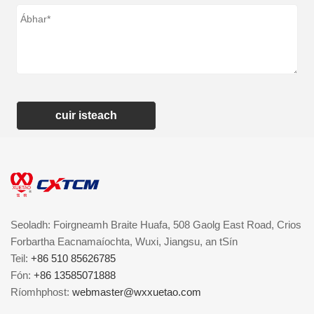
cuir isteach
Seoladh: Foirgneamh Braite Huafa, 508 Gaolg East Road, Crios
Forbartha Eacnamaíochta, Wuxi, Jiangsu, an tSín
Teil:
+86 510 85626785
Fón:
+86 13585071888
Ríomhphost:
webmaster@wxxuetao.com