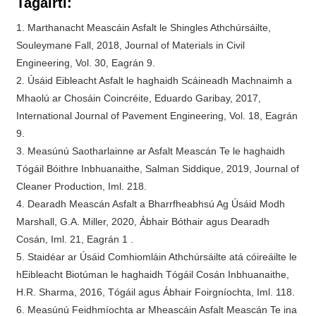
Tagairtí:
1. Marthanacht Meascáin Asfalt le Shingles Athchúrsáilte,
Souleymane Fall, 2018, Journal of Materials in Civil
Engineering, Vol. 30, Eagrán 9.
2. Úsáid Eibleacht Asfalt le haghaidh Scáineadh Machnaimh a
Mhaolú ar Chosáin Coincréite, Eduardo Garibay, 2017,
International Journal of Pavement Engineering, Vol. 18, Eagrán
9.
3. Measúnú Saotharlainne ar Asfalt Meascán Te le haghaidh
Tógáil Bóithre Inbhuanaithe, Salman Siddique, 2019, Journal of
Cleaner Production, Iml. 218.
4. Dearadh Meascán Asfalt a Bharrfheabhsú Ag Úsáid Modh
Marshall, G.A. Miller, 2020, Ábhair Bóthair agus Dearadh
Cosán, Iml. 21, Eagrán 1 .
5. Staidéar ar Úsáid Comhiomláin Athchúrsáilte atá cóireáilte le
hEibleacht Biotúman le haghaidh Tógáil Cosán Inbhuanaithe,
H.R. Sharma, 2016, Tógáil agus Ábhair Foirgníochta, Iml. 118.
6. Measúnú Feidhmíochta ar Mheascáin Asfalt Meascán Te ina