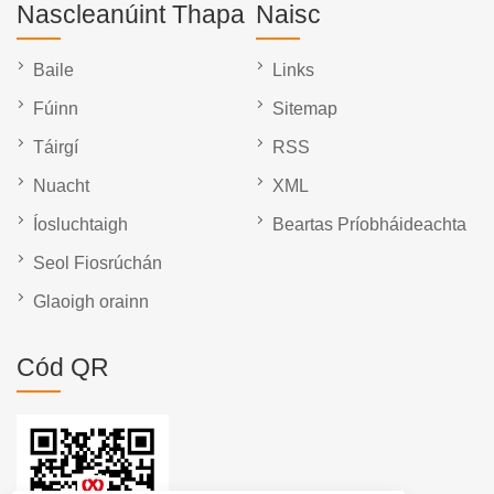
Nascleanúint Thapa
Naisc
Baile
Links
Fúinn
Sitemap
Táirgí
RSS
Nuacht
XML
Íosluchtaigh
Beartas Príobháideachta
Seol Fiosrúchán
Glaoigh orainn
Cód QR