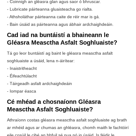
- Coinnigh an gléasra glan agus saor ó bhruscar.
- Lubricate páirteanna gluaisteacha go rialta.
- Athsholáthar páirteanna caite de réir mar is gá.
- Bain úsáid as páirteanna agus ábhair ardchaighdeáin.
Cad iad na buntáistí a bhaineann le
Gléasra Measctha Asfalt Soghluaiste?
Tá go leor buntáistí ag baint le gléasra measctha asfalt
soghluaiste a úsáid, lena n-áirítear:
- Inaistritheacht
- Éifeachtúlacht
- Táirgeadh asfalt ardchaighdeáin
- Iompar éasca
Cé mhéad a chosnaíonn Gléasra
Measctha Asfalt Soghluaiste?
Athraíonn costas gléasra measctha asfalt soghluaiste ag brath
ar mhéid agus ar chumas an ghléasra, chomh maith le fachtóirí
eile cosúil le cibé an bhfuil sé nua nó in úsáid. Is féidir le