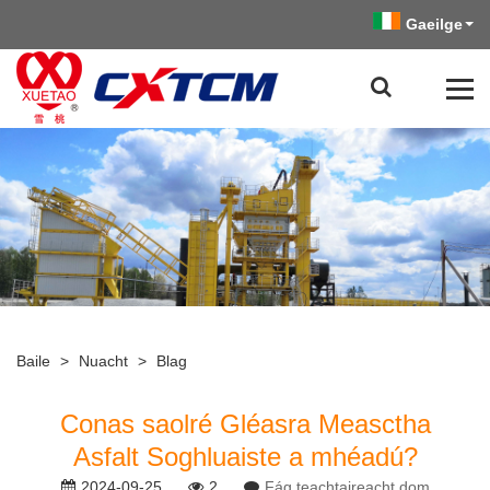
Gaeilge
Baile
>
Nuacht
>
Blag
Conas saolré Gléasra Measctha
Asfalt Soghluaiste a mhéadú?
2024-09-25
2
Fág teachtaireacht dom