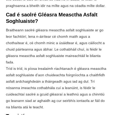
praghsanna a bheith idir na mílte agus na céadta mílte dollar.
Cad é saolré Gléasra Measctha Asfalt
Soghluaiste?
Braitheann saolré gléasra measctha asfalt soghluaiste ar go
leor fachtóirí, lena n-áirítear cé chomh maith agus a
chothaítear é, cé chomh minic a úsáidtear é, agus cáilíocht a
chuid páirteanna agus ábhar. Le cothabháil chuí, is féidir le
gléasra measctha asfalt soghluaiste maireachtáil le blianta
fada.
Tríd is tríd, is píosa trealaimh riachtanach é gléasra measctha
asfalt soghluaiste d'aon chuideachta foirgníochta a chaithfidh
asfalt ardchaighdeáin a tháirgeadh agus iad ag dul. Trí
nósanna imeachta cothabhála cuí a leanúint, is féidir le
cuideachtaí saolré a gcuid gléasraí a leathnú agus a chinntiú
go leanann siad ar aghaidh ag cur seirbhís iontaofa ar fáil do
na blianta atá le teacht.