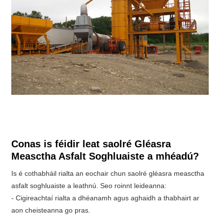
Conas is féidir leat saolré Gléasra
Measctha Asfalt Soghluaiste a mhéadú?
Is é cothabháil rialta an eochair chun saolré gléasra measctha
asfalt soghluaiste a leathnú. Seo roinnt leideanna:
- Cigireachtaí rialta a dhéanamh agus aghaidh a thabhairt ar
aon cheisteanna go pras.