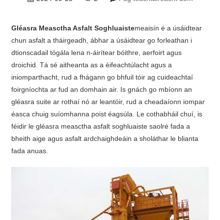
Gléasra Measctha Asfalt Soghluaiste
meaisín é a úsáidtear
chun asfalt a tháirgeadh, ábhar a úsáidtear go forleathan i
dtionscadail tógála lena n-áirítear bóithre, aerfoirt agus
droichid. Tá sé aitheanta as a éifeachtúlacht agus a
iniomparthacht, rud a fhágann go bhfuil tóir ag cuideachtaí
foirgníochta ar fud an domhain air. Is gnách go mbíonn an
gléasra suite ar rothaí nó ar leantóir, rud a cheadaíonn iompar
éasca chuig suíomhanna poist éagsúla. Le cothabháil chuí, is
féidir le gléasra measctha asfalt soghluaiste saolré fada a
bheith aige agus asfalt ardchaighdeáin a sholáthar le blianta
fada anuas.