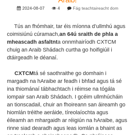
2024-08-07
4
Fág teachtaireacht dom
Tús an fhómhair, tar éis míonna d’ullmhú agus
coimisiúnú cúramach,
an 64ú sraith de phla a
mheascadh asfalt
nt
a onnmhairíodh CXTCM
chuig an Araib Shádach curtha go hoifigiúil i
dtáirgeadh le déanaí.
CXTCM
tá sé saothraithe go domhain i
margadh na hAraibe ar feadh i bhfad agus tá sé
ina thiománaí tábhachtach i réimse na tógála
iompair san Araib Shádach. I gcéim ullmhúcháin
an tionscadail, chuir an fhoireann san áireamh go
hiomlán tréithe aeráide, tíreolaíochta agus
éileamh an mhargaidh ar réigiún na hAraibe, agus
rinne siad dearadh agus leas iomlán a bhaint as