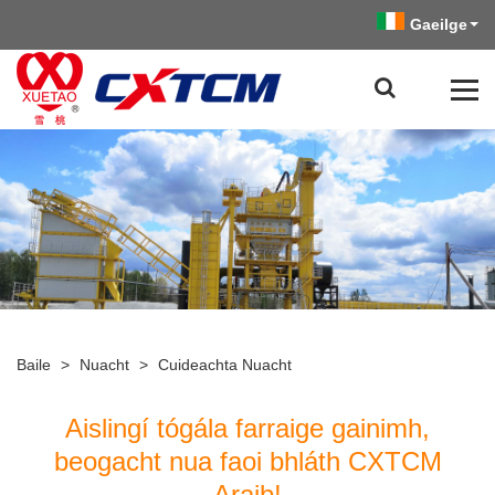
Gaeilge
Baile
>
Nuacht
>
Cuideachta Nuacht
Aislingí tógála farraige gainimh,
beogacht nua faoi bhláth CXTCM
Araib!