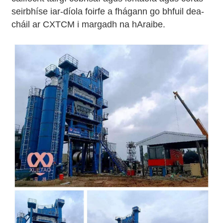
seirbhíse iar-díola foirfe a fhágann go bhfuil dea-
cháil ar CXTCM i margadh na hAraibe.