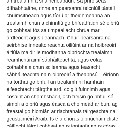
an trealamh a shaincheapadh. Sa phróiseas
dífhabhtaithe, rinne an pearsanra teicniúil tástáil
chuimsitheach agus fíorú ar fheidhmeanna an
trealaimh chun a chinntiú go bhféadfaidh sé oibriú
go cobhsaí fós sa timpeallacht chrua mar
ardteocht agus deannach. Chuir pearsanra na
seirbhíse innealtóireachta oiliúint ar na hoibreoirí
áitiúla maidir le modhanna oibríochta trealaimh,
réamhchúraimí sábháilteachta, agus eolas
cothabhála chun scileanna agus feasacht
sábháilteachta na n-oibreoirí a fheabhsú. Léiríonn
na torthaí go bhfuil an trealamh ní hamháin
éifeachtacht táirgthe ard, coigilt fuinnimh agus
cosaint an chomhshaoil, ach freisin go bhfuil sé
simplí a oibriú agus éasca a choimeád ar bun, ag
freastal go hiomlán ar riachtanais táirgeachta na
gcustaiméirí Araib. Is é a chóras oibriúcháin cliste,
cáilíocht táirgí cobhsaí agus iontaofa agus córas