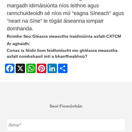
margadh idirnáisiúnta níos leithne agus
rannchuideoidh sé níos mó "eagna Síneach" agus
"neart na Síne" le tógáil áiseanna iompair
domhanda.
Roimhe Seo:
Gléasra measctha traidisiúnta asfalt-CXTCM
Ar aghaidh:
Conas is féidir liom feidhmíocht mo ghléasra measctha
asfalt comhshaoil ​​intí a bharrfheabhsú?
Facebook
X
WhatsApp
Pinterest
LinkedIn
Share
Seol Fiosrúchán