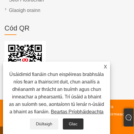
Glaoigh orainn
Cód QR
X
Úsáidimid fianáin chun eispéireas brabhsála
níos fearr a thairiscint duit, chun anailís a
dhéanamh ar thrácht an tsuímh agus chun
inneachar a phearsantú. Trí úsáid a bhaint
as an suíomh seo, aontaíonn tú lenár n-úsáid
Cóipcheart © 2023 Wuxi Xuetao Group Co, Ltd. - Gléasra
a bhaint as fianáin.
Beartas Príobháideachta
measctha asfalt, umar stórála biotúman, téitheoir ola theirmeach -
Gach ceart ar cosaint.
Diúltaigh
Glac
whatsapp
R-phost