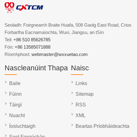
Seoladh: Foirgneamh Braite Huafa, 508 Gaolg East Road, Crios
Forbartha Eacnamaíochta, Wuxi, Jiangsu, an tSín
Teil:
+86 510 85626785
Fón:
+86 13585071888
Ríomhphost:
webmaster@wxxuetao.com
Nascleanúint Thapa
Naisc
Baile
Links
Fúinn
Sitemap
Táirgí
RSS
Nuacht
XML
Íosluchtaigh
Beartas Príobháideachta
Seol Fiosrúchán