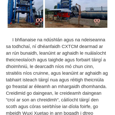
I bhfianaise na ndúshlán agus na ndeiseanna
sa todhchaí, ní dhéanfaidh CXTCM dearmad ar
an rún bunaidh, leanúint ar aghaidh le nuálaíocht
theicneolaíoch agus taighde agus forbairt táirgí a
dhoimhniú, le dearcadh níos mó chun cinn,
straitéis níos cruinne, agus leanúint ar aghaidh ag
tabhairt isteach táirgí nua agus réitigh theicniúla
go freastal ar éileamh an mhargaidh dhomhanda.
Creidimid go daingean, le creideamh daingean
"croí ar son an chreidimh", cáilíocht táirgí den
scoth agus córas seirbhíse iar-díola foirfe, go
mbeidh Wuxi Xuetao in ann bogadh i dtreo