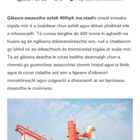
Gléasra measctha asfalt 400tph ina stad
Is cineál innealra
tógála mór é a úsáidtear chun asfalt agus ábhair phábháil eile
a mheascadh. Tá cumas táirgthe de 400 tonna in aghaidh na
huaire ag an ngléasra stáiseanóireachta seo, rud a chiallaíonn
go bhfuil sé an-éifeachtach do thionscadail tógála ar scála mór.
Tá an gléasra deartha le córas bailithe deannaigh chun a
chinntiú go gcoinnítear astaíochtaí chomh híseal agus is féidir,
agus tá córas rialaithe ard ann a ligeann d'oibreoirí
monatóireacht agus coigeartú a dhéanamh ar an bpróiseas
measctha le cruinneas.