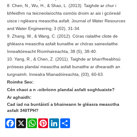
8. Chen, N., Wu, H., & Shao, L. (2013). Taighde ar chur i
bhfeidhm na teicneolaíochta osmóis droim ar ais i gcóireáil
uisce i ngléasra measctha asfalt. Journal of Water Resources
and Water Engineering, 3 (02), 31-34.
9. Zhang, W., & Wang, C. (2012). Córas rialaithe cliste de
ghléasra measctha asfalt bunaithe ar chóras saineolaithe.
Innealtóireacht Ríomhaireachta, 38 (5), 38-40.
10. Yang, R., & Chen, Z. (2011). Taighde ar bharrfheabhsú
próiseas plandaí measctha asfalt bunaithe ar dhearadh an
turgnaimh. Innealra Mianadóireachta, (03), 60-63.
Roimhe Seo:
Cén chaoi a n -oibríonn plandaí asfalt soghluaiste?
Ar aghaidh:
Cad iad na buntáistí a bhaineann le gléasra measctha
asfalt 340TPH?
Facebook
X
WhatsApp
Pinterest
LinkedIn
Share