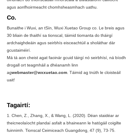
agus aonfhoirmeacht chomhsheasmhach uathu.
Co.
Bunaithe i Wuxi, an tSín, Wuxi Xuetao Group co. Le breis agus
30 bliain de thaithí sa tionscal, táimid tiomanta do tháirgí
ardchaighdeáin agus seirbhís eisceachtúil a sholáthar dár
gcustaiméirí.
Má tá aon cheist agat faoinár gcuid táirgí nó seirbhísí, ná bíodh
drogall ort teagmháil a dhéanamh linn
ag
webmaster@wxxuetao.com
. Táimid ag tnúth le cloisteáil
uait!
Tagairtí:
1. Chen, Z., Zhang, X., & Wang, L. (2020). Déan staidéar ar
theicneolaíocht plandaí asfalt a bhaineann le hatógáil coigilte
fuinnimh. Tionscal Ceimiceach Guangdong, 47 (9), 73-75.