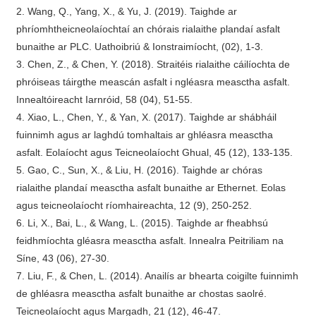
2. Wang, Q., Yang, X., & Yu, J. (2019). Taighde ar
phríomhtheicneolaíochtaí an chórais rialaithe plandaí asfalt
bunaithe ar PLC. Uathoibriú & Ionstraimíocht, (02), 1-3.
3. Chen, Z., & Chen, Y. (2018). Straitéis rialaithe cáilíochta de
phróiseas táirgthe meascán asfalt i ngléasra measctha asfalt.
Innealtóireacht Iarnróid, 58 (04), 51-55.
4. Xiao, L., Chen, Y., & Yan, X. (2017). Taighde ar shábháil
fuinnimh agus ar laghdú tomhaltais ar ghléasra measctha
asfalt. Eolaíocht agus Teicneolaíocht Ghual, 45 (12), 133-135.
5. Gao, C., Sun, X., & Liu, H. (2016). Taighde ar chóras
rialaithe plandaí measctha asfalt bunaithe ar Ethernet. Eolas
agus teicneolaíocht ríomhaireachta, 12 (9), 250-252.
6. Li, X., Bai, L., & Wang, L. (2015). Taighde ar fheabhsú
feidhmíochta gléasra measctha asfalt. Innealra Peitriliam na
Síne, 43 (06), 27-30.
7. Liu, F., & Chen, L. (2014). Anailís ar bhearta coigilte fuinnimh
de ghléasra measctha asfalt bunaithe ar chostas saolré.
Teicneolaíocht agus Margadh, 21 (12), 46-47.