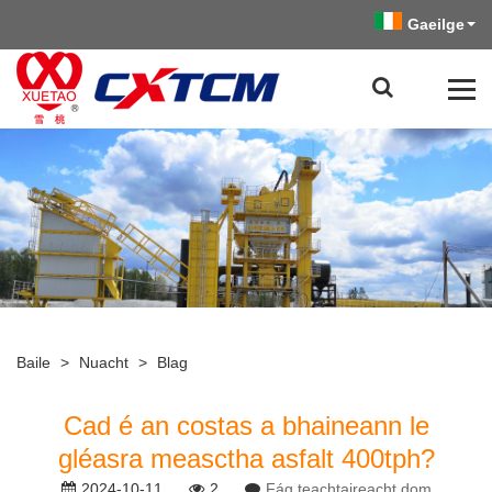
Gaeilge
Baile
>
Nuacht
>
Blag
Cad é an costas a bhaineann le
gléasra measctha asfalt 400tph?
2024-10-11
2
Fág teachtaireacht dom