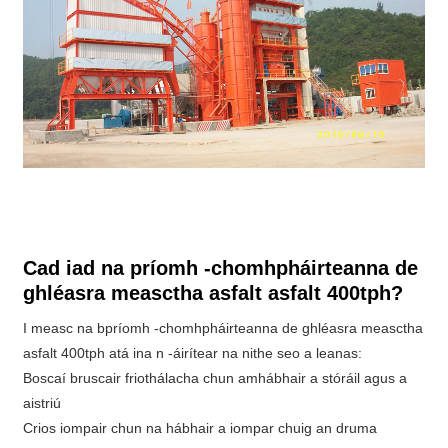
Cad iad na príomh -chomhpháirteanna de
ghléasra measctha asfalt asfalt 400tph?
I measc na bpríomh -chomhpháirteanna de ghléasra measctha
asfalt 400tph atá ina n -áirítear na nithe seo a leanas:
Boscaí bruscair friothálacha chun amhábhair a stóráil agus a
aistriú
Crios iompair chun na hábhair a iompar chuig an druma