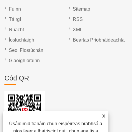
Fúinn
Sitemap
Táirgí
RSS
Nuacht
XML
Íosluchtaigh
Beartas Príobháideachta
Seol Fiosrúchán
Glaoigh orainn
Cód QR
X
Úsáidimid fianáin chun eispéireas brabhsála
níos fearr a thairiscint duit, chun anailís a