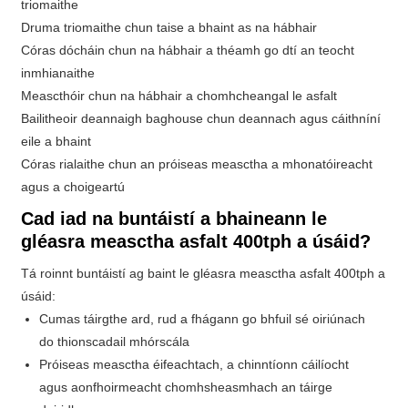
triomaithe
Druma triomaithe chun taise a bhaint as na hábhair
Córas dócháin chun na hábhair a théamh go dtí an teocht
inmhianaithe
Meascthóir chun na hábhair a chomhcheangal le asfalt
Bailitheoir deannaigh baghouse chun deannach agus cáithníní
eile a bhaint
Córas rialaithe chun an próiseas measctha a mhonatóireacht
agus a choigeartú
Cad iad na buntáistí a bhaineann le
gléasra measctha asfalt 400tph a úsáid?
Tá roinnt buntáistí ag baint le gléasra measctha asfalt 400tph a
úsáid:
Cumas táirgthe ard, rud a fhágann go bhfuil sé oiriúnach
do thionscadail mhórscála
Próiseas measctha éifeachtach, a chinntíonn cáilíocht
agus aonfhoirmeacht chomhsheasmhach an táirge