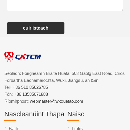
cuir isteach
Seoladh: Foirgneamh Braite Huafa, 508 Gaolg East Road, Crios
Forbartha Eacnamaíochta, Wuxi, Jiangsu, an tSín
Teil:
+86 510 85626785
Fón:
+86 13585071888
Ríomhphost:
webmaster@wxxuetao.com
Nascleanúint Thapa
Naisc
Baile
Links