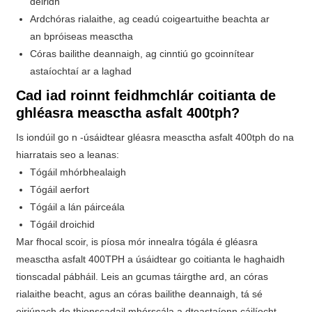
deiridh
Ardchóras rialaithe, ag ceadú coigeartuithe beachta ar
an bpróiseas measctha
Córas bailithe deannaigh, ag cinntiú go gcoinnítear
astaíochtaí ar a laghad
Cad iad roinnt feidhmchlár coitianta de
ghléasra measctha asfalt 400tph?
Is iondúil go n -úsáidtear gléasra measctha asfalt 400tph do na
hiarratais seo a leanas:
Tógáil mhórbhealaigh
Tógáil aerfort
Tógáil a lán páirceála
Tógáil droichid
Mar fhocal scoir, is píosa mór innealra tógála é gléasra
measctha asfalt 400TPH a úsáidtear go coitianta le haghaidh
tionscadal pábháil. Leis an gcumas táirgthe ard, an córas
rialaithe beacht, agus an córas bailithe deannaigh, tá sé
oiriúnach do thionscadail mhórscála a dteastaíonn cáilíocht