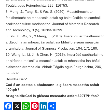
Tógála agus Foirgníochta, 228, 116753.
8. Meng, J., Tang, S., & Wu, S. (2020). Meastóireacht ar
fheidhmíocht an mheascáin asfalt ag baint úsáide as samhail
scoilteadh tuirse modhnaithe. Journal of Materials Research
and Technology, 9 (5), 10283-10299.
9. Shi, X., Wu, S., & Meng, J. (2018). Imscrúdú ar fheidhmíocht
ardteochta an mheascáin asfalt ina bhfuil breiseán meascán
dramhaíola. Journal of Glanness Production, 194, 171-180.
10. Wang, L., Li, J., & Chen, H. (2019). Imscrúdú saotharlainne
ar airíonna meicniúla meascán asfalt te-mheasctha ina bhfuil
plaisteach dramhaíola. Ábhair Tógála agus Foirgníochta, 206,
625-632.
Roimhe Seo:
Cad é an costas a bhaineann le gléasra measctha asfalt
400tph?
Ar aghaidh:
Cad is gléasra measctha asfalt 320TPH fos?
Facebook
X
WhatsApp
Pinterest
LinkedIn
Share