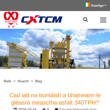
Gaeilge
Baile
>
Nuacht
>
Blag
Cad iad na buntáistí a bhaineann le
gléasra measctha asfalt 340TPH?
2024-10-14
4
Fág teachtaireacht dom