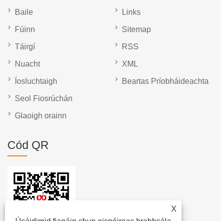
Baile
Links
Fúinn
Sitemap
Táirgí
RSS
Nuacht
XML
Íosluchtaigh
Beartas Príobháideachta
Seol Fiosrúchán
Glaoigh orainn
Cód QR
X