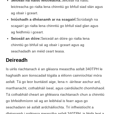
Seiceáil na naisc leictreacha:
Seiceáil na naisc
leictreacha go rialta lena chinntiú go bhfuil siad slán agus
ag obair i gceart.
Iniúchadh a dhéanamh ar na scagairí:
Scrúdaigh na
scagairí go rialta lena chinntiú go bhfuil siad glan agus
ag feidhmiú i gceart.
Seiceáil an dóire:
Seiceáil an dóire go rialta lena
chinntiú go bhfuil sé ag obair i gceart agus ag
seachadadh an méid ceart teasa.
Deireadh
Is uirlis riachtanach é an gléasra measctha asfalt 340TPH le
haghaidh aon tionscadail tógála a éilíonn cainníochtaí móra
asfalt. Tá go leor buntáistí aige, lena n -áirítear aschur ard,
marthanacht, cothabháil íseal, agus cairdiúlacht chomhshaoil.
Tá cothabháil cheart an ghléasra riachtanach chun a chinntiú
go bhfeidhmíonn sé ag an leibhéal is fearr agus go
seachadann sé asfalt ardcháilíochta. Trí infheistíocht a
dhéanamh i ngléasra measctha asfalt 340TPH, is féidir leat a