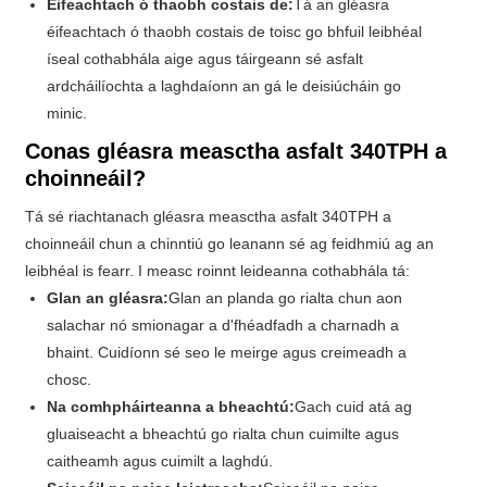
Éifeachtach ó thaobh costais de:
Tá an gléasra
éifeachtach ó thaobh costais de toisc go bhfuil leibhéal
íseal cothabhála aige agus táirgeann sé asfalt
ardcháilíochta a laghdaíonn an gá le deisiúcháin go
minic.
Conas gléasra measctha asfalt 340TPH a
choinneáil?
Tá sé riachtanach gléasra measctha asfalt 340TPH a
choinneáil chun a chinntiú go leanann sé ag feidhmiú ag an
leibhéal is fearr. I measc roinnt leideanna cothabhála tá:
Glan an gléasra:
Glan an planda go rialta chun aon
salachar nó smionagar a d'fhéadfadh a charnadh a
bhaint. Cuidíonn sé seo le meirge agus creimeadh a
chosc.
Na comhpháirteanna a bheachtú:
Gach cuid atá ag
gluaiseacht a bheachtú go rialta chun cuimilte agus
caitheamh agus cuimilt a laghdú.