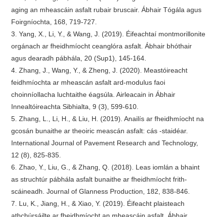
aging an mheascáin asfalt rubair bruscair. Ábhair Tógála agus
Foirgníochta, 168, 719-727.
3. Yang, X., Li, Y., & Wang, J. (2019). Éifeachtaí montmorillonite
orgánach ar fheidhmíocht ceanglóra asfalt. Ábhair bhóthair
agus dearadh pábhála, 20 (Sup1), 145-164.
4. Zhang, J., Wang, Y., & Zheng, J. (2020). Meastóireacht
feidhmíochta ar mheascán asfalt ard-modulus faoi
choinníollacha luchtaithe éagsúla. Airleacain in Ábhair
Innealtóireachta Sibhialta, 9 (3), 599-610.
5. Zhang, L., Li, H., & Liu, H. (2019). Anailís ar fheidhmíocht na
gcosán bunaithe ar theoiric meascán asfalt: cás -staidéar.
International Journal of Pavement Research and Technology,
12 (8), 825-835.
6. Zhao, Y., Liu, G., & Zhang, Q. (2018). Leas iomlán a bhaint
as struchtúr pábhála asfalt bunaithe ar fheidhmíocht frith-
scáineadh. Journal of Glanness Production, 182, 838-846.
7. Lu, K., Jiang, H., & Xiao, Y. (2019). Éifeacht plaisteach
athchúrsáilte ar fheidhmíocht an mheascáin asfalt. Ábhair