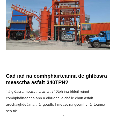
Cad iad na comhpháirteanna de ghléasra
measctha asfalt 340TPH?
Tá gléasra measctha asfalt 340tph ina bhfuil roinnt
comhpháirteanna ann a oibríonn le chéile chun asfalt
ardchaighdeáin a tháirgeadh. I measc na gcomhpháirteanna
seo tá: