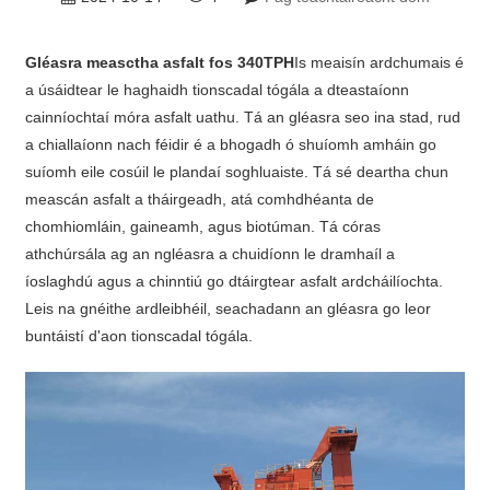
Gléasra measctha asfalt fos 340TPH
Is meaisín ardchumais é
a úsáidtear le haghaidh tionscadal tógála a dteastaíonn
cainníochtaí móra asfalt uathu. Tá an gléasra seo ina stad, rud
a chiallaíonn nach féidir é a bhogadh ó shuíomh amháin go
suíomh eile cosúil le plandaí soghluaiste. Tá sé deartha chun
meascán asfalt a tháirgeadh, atá comhdhéanta de
chomhiomláin, gaineamh, agus biotúman. Tá córas
athchúrsála ag an ngléasra a chuidíonn le dramhaíl a
íoslaghdú agus a chinntiú go dtáirgtear asfalt ardcháilíochta.
Leis na gnéithe ardleibhéil, seachadann an gléasra go leor
buntáistí d'aon tionscadal tógála.