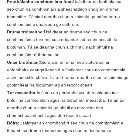
Friothálacha comhiomlána fuar:
Úsáidtear na friothálacha
seo chun na comhiomláin a sheachadadh chuig an druma
triomaithe. Tá siad deartha chun a chinntiú go ndéantar na
comhiomláin a dháileadh go cothrom.
Druma triomaithe:
Úsáidtear an druma seo chun na
comhiomláin a thriomú sula ndéantar iad a mheascadh le
biotúman. Tá sé deartha chun a chinntiú nach bhfuil na
comhiomláin ró-thriomaithe.
Umar biotúman:
Stórálann an umar seo biotúman, ar
gníomhaire ceangailteach é a úsáidtear chun na comhiomláin
a choinneáil le chéile. Tá an t -umar deartha chun a chinntiú go
gcoinnítear na biotúman ag an teocht cheart.
Túr measctha:
Is é seo an phríomhchuid den phlanda ina
bhfuil na comhiomláin agus na biotúman measctha. Tá an túr
deartha chun a chinntiú go bhfuil an meascán den
chomhsheasmhacht agus den teocht cheart.
Dóire:
Úsáidtear an chomhpháirt seo chun na comhiomláin a
théamh sa druma triomaithe agus chun an biotúman a