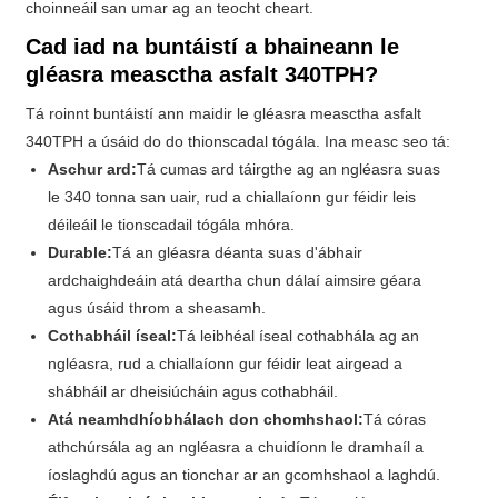
choinneáil san umar ag an teocht cheart.
Cad iad na buntáistí a bhaineann le
gléasra measctha asfalt 340TPH?
Tá roinnt buntáistí ann maidir le gléasra measctha asfalt
340TPH a úsáid do do thionscadal tógála. Ina measc seo tá:
Aschur ard:
Tá cumas ard táirgthe ag an ngléasra suas
le 340 tonna san uair, rud a chiallaíonn gur féidir leis
déileáil le tionscadail tógála mhóra.
Durable:
Tá an gléasra déanta suas d'ábhair
ardchaighdeáin atá deartha chun dálaí aimsire géara
agus úsáid throm a sheasamh.
Cothabháil íseal:
Tá leibhéal íseal cothabhála ag an
ngléasra, rud a chiallaíonn gur féidir leat airgead a
shábháil ar dheisiúcháin agus cothabháil.
Atá neamhdhíobhálach don chomhshaol:
Tá córas
athchúrsála ag an ngléasra a chuidíonn le dramhaíl a
íoslaghdú agus an tionchar ar an gcomhshaol a laghdú.