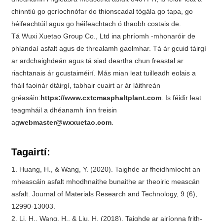
chinntiú go gcríochnófar do thionscadal tógála go tapa, go
héifeachtúil agus go héifeachtach ó thaobh costais de.
Tá Wuxi Xuetao Group Co., Ltd ina phríomh -mhonaróir de
phlandaí asfalt agus de threalamh gaolmhar. Tá ár gcuid táirgí
ar ardchaighdeán agus tá siad deartha chun freastal ar
riachtanais ár gcustaiméirí. Más mian leat tuilleadh eolais a
fháil faoinár dtáirgí, tabhair cuairt ar ár láithreán
gréasáin:
https://www.cxtcmasphaltplant.com
. Is féidir leat
teagmháil a dhéanamh linn freisin
ag
webmaster@wxxuetao.com
.
Tagairtí:
1. Huang, H., & Wang, Y. (2020). Taighde ar fheidhmíocht an
mheascáin asfalt mhodhnaithe bunaithe ar theoiric meascán
asfalt. Journal of Materials Research and Technology, 9 (6),
12990-13003.
2. Li, H., Wang, H., & Liu, H. (2018). Taighde ar airíonna frith-