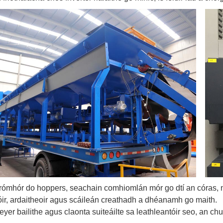
 rómhór do hoppers, seachain comhiomlán mór go dtí an córas, 
óir, ardaitheoir agus scáileán creathadh a dhéanamh go maith.
yer bailithe agus claonta suiteáilte sa leathleantóir seo, an c