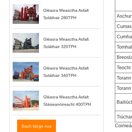
Gléasra Measctha Asfalt
Aschur r
Soláthair 280TPH
Cumas 
Cumhach
Gléasra Measctha Asfalt
Soláthair 320TPH
Tomhalt
Breosl
Teocht 
Gléasra Measctha Asfalt
Soláthair 340TPH
Torann 
Torann 
Gléasra Measctha Asfalt
Bailiú
Stáiseanóireacht 400TPH
Tiúcha
Coimeád 
Gach táirge nua