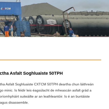
ctha Asfalt Soghluaiste 50TPH
tha Asfalt Soghluaiste CXTCM 50TPH deartha chun láithreán
o minic. Is féidir leis éagsúlacht de mheascán asfalt grád a
ríomhpháirt suiteáilte ar an leathleantóir. Is é an buntáiste
 agus disassemble.