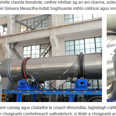
imilte claonta tiomáinte, ceithre mhótair ag an am céanna, suite
ir Gléasra Measctha Asfalt Soghluaiste rothlú cobhsaí agus ion
lann carraig agus clúdaithe le cruach dhosmálta, laghdaigh cai
r choigeartú comhréireach uathoibríoch, is féidir a choigeartú a