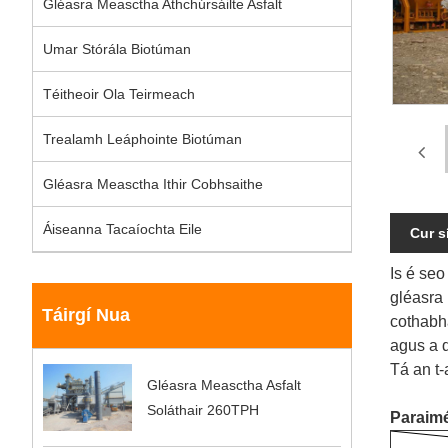
Gléasra Measctha Athchúrsáilte Asfalt
Umar Stórála Biotúman
Téitheoir Ola Teirmeach
Trealamh Leáphointe Biotúman
Gléasra Measctha Ithir Cobhsaithe
Áiseanna Tacaíochta Eile
Cur s
Is é se
gléasra 
Táirgí Nua
cothabh
agus a d
Tá an t-
Gléasra Measctha Asfalt
Soláthair 260TPH
Paraimé