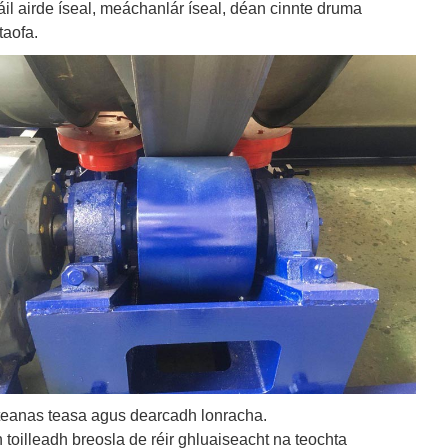
áil airde íseal, meáchanlár íseal, déan cinnte druma
taofa.
llteanas teasa agus dearcadh lonracha.
n toilleadh breosla de réir ghluaiseacht na teochta