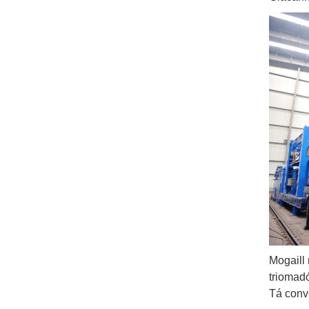
Mogaill
triomad
Tá conve