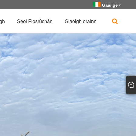
Gaeilge
igh
Seol Fiosrúchán
Glaoigh orainn