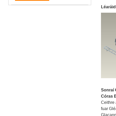
Léaráid
Sonraí 
Córas B
Ceithre
fuar Glé
Glacann 