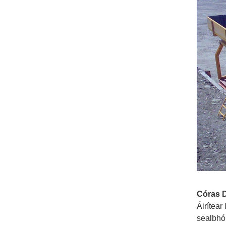
Córas 
Áirítear
sealbhó