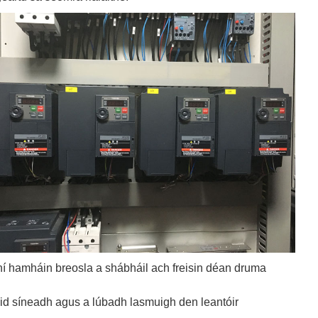
ní hamháin breosla a shábháil ach freisin déan druma
huid síneadh agus a lúbadh lasmuigh den leantóir