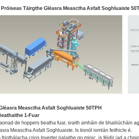
 Próiseas Táirgthe Gléasra Measctha Asfalt Soghluaiste 5
Gléasra Measctha Asfalt Soghluaiste 50TPH
eathaithe 1-Fuar
 aonad de hoppers beatha fuar, sraith amháin de bhailiúcháin ag
asra Measctha Asfalt Soghluaiste. Is tionól iomlán feithicle é.
friothálacha crios Inverter rialaithe go minic, is féidir iad a cho