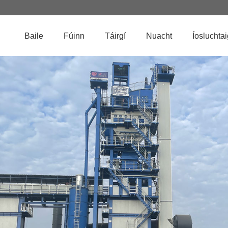
Baile
Fúinn
Táirgí
Nuacht
Íosluchta