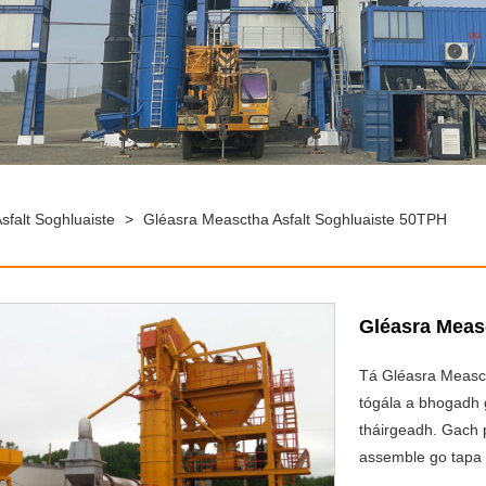
falt Soghluaiste
>
Gléasra Measctha Asfalt Soghluaiste 50TPH
Gléasra Meas
Tá Gléasra Measc
tógála a bhogadh g
tháirgeadh. Gach p
assemble go tapa