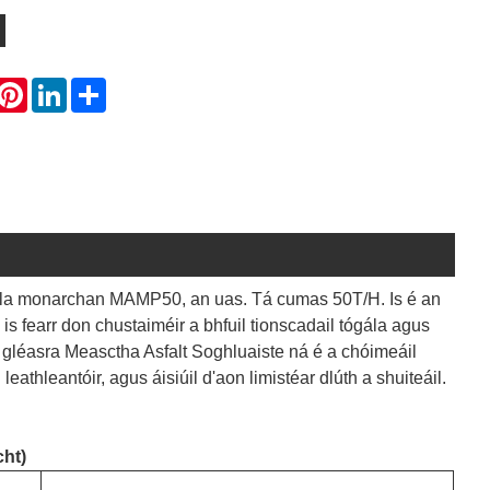
hatsApp
Pinterest
LinkedIn
Share
nla monarchan MAMP50, an uas. Tá cumas 50T/H. Is é an
is fearr don chustaiméir a bhfuil tionscadail tógála agus
 gléasra Measctha Asfalt Soghluaiste ná é a chóimeáil
thleantóir, agus áisiúil d'aon limistéar dlúth a shuiteáil.
cht)