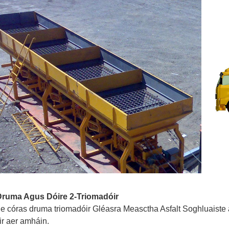
Druma Agus Dóire 2-Triomadóir
 le córas druma triomadóir Gléasra Measctha Asfalt Soghluaiste 
ir aer amháin.