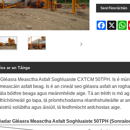
Seol Fiosrúchán
Facebook
X
W
íos ar an Táirge
o Gléasra Measctha Asfalt Soghluaiste CXTCM 50TPH. Is é mú
meascáin asfalt beag. Is é an cineál seo gléasra asfalt an rogha 
ála bóithre beaga agus meánmhéide aige. Tá an tréith is mó ag
híchóimeáil go tapa, tá príomhchodanna réamhshuiteáilte ar an lea
aistriú solúbtha agus áisiúil, tá feidhmíocht ardchostas aige.
adar Gléasra Measctha Asfalt Soghluaiste 50TPH (Sonraío