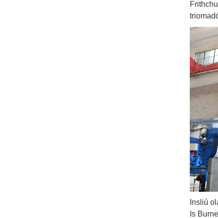
Frithchu
triomadó
Insliú o
Is Burne