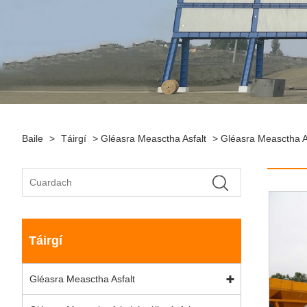
Baile
>
Táirgí
>
Gléasra Measctha Asfalt
>
Gléasra Measctha As
Táirgí
Gléasra Measctha Asfalt