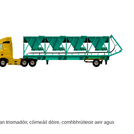
an triomadóir, cóimeáil dóire, comhbhrúiteoir aeir agus