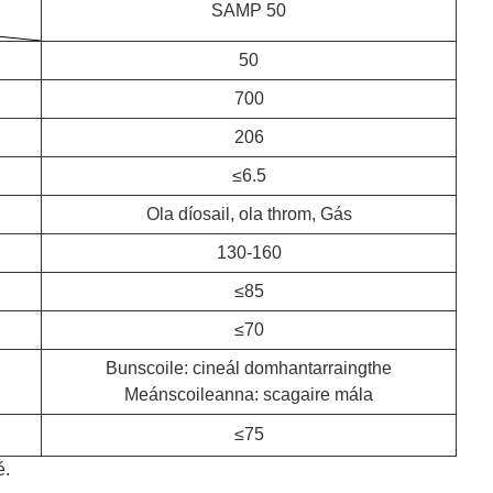
SAMP 50
50
700
206
≤6.5
Ola díosail, ola throm, Gás
130-160
≤85
≤70
Bunscoile: cineál domhantarraingthe
Meánscoileanna: scagaire mála
≤75
é.