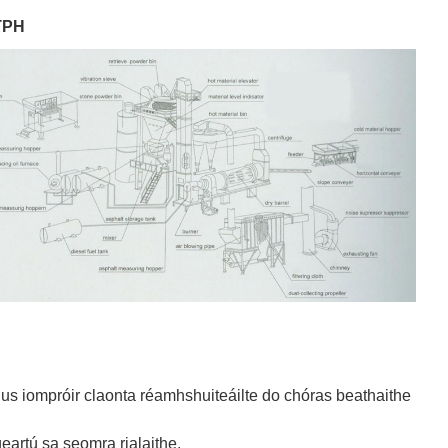
0TPH
us iompróir claonta réamhshuiteáilte do chóras beathaithe
igeartú sa seomra rialaithe.