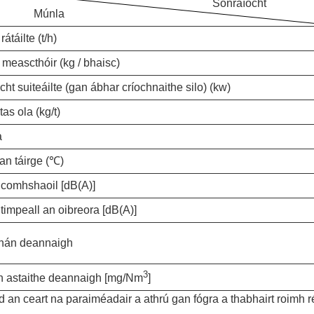
Sonraíocht
Múnla
átáilte (t/h)
meascthóir (kg / bhaisc)
t suiteáilte (gan ábhar críochnaithe silo) (kw)
as ola (kg/t)
a
an táirge (℃)
comhshaoil ​​[dB(A)]
timpeall an oibreora [dB(A)]
chán deannaigh
3
n astaithe deannaigh [mg/Nm
]
an ceart na paraiméadair a athrú gan fógra a thabhairt roimh r