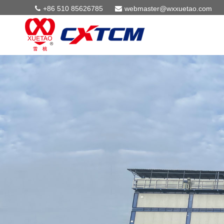
+86 510 85626785
webmaster@wxxuetao.com