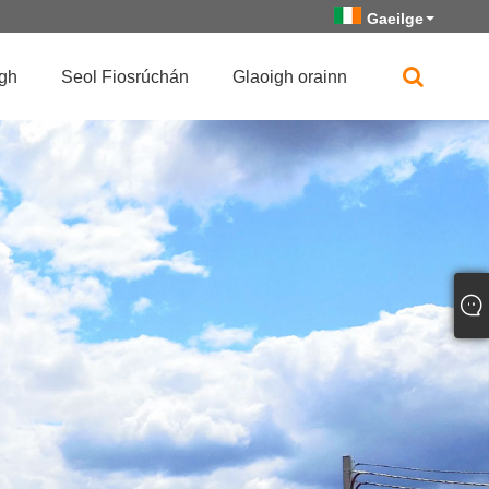
Gaeilge
igh
Seol Fiosrúchán
Glaoigh orainn