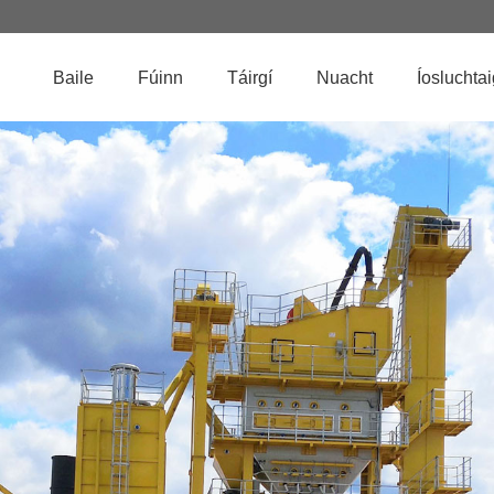
Baile
Fúinn
Táirgí
Nuacht
Íosluchta