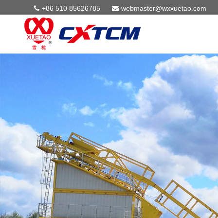
+86 510 85626785
webmaster@wxxuetao.com