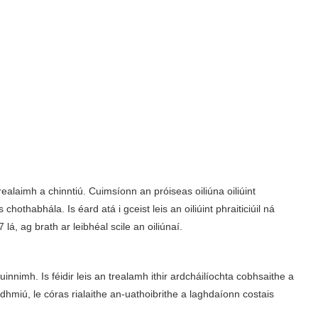
alaimh a chinntiú. Cuimsíonn an próiseas oiliúna oiliúint
hothabhála. Is éard atá i gceist leis an oiliúint phraiticiúil ná
 lá, ag brath ar leibhéal scile an oiliúnaí.
nnimh. Is féidir leis an trealamh ithir ardcháilíochta cobhsaithe a
miú, le córas rialaithe an-uathoibrithe a laghdaíonn costais