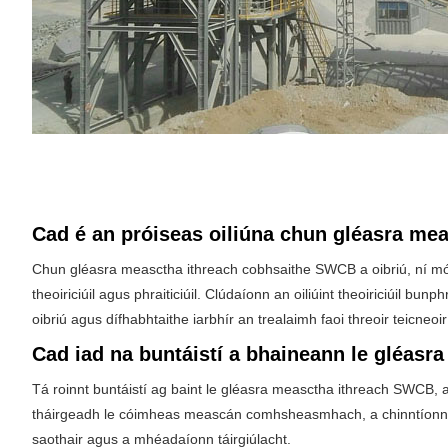
Cad é an próiseas oiliúna chun gléasra me
Chun gléasra measctha ithreach cobhsaithe SWCB a oibriú, ní mór 
theoiriciúil agus phraiticiúil. Clúdaíonn an oiliúint theoiriciúil bu
oibriú agus dífhabhtaithe iarbhír an trealaimh faoi threoir teicneoir
Cad iad na buntáistí a bhaineann le gléas
Tá roinnt buntáistí ag baint le gléasra measctha ithreach SWCB, am
tháirgeadh le cóimheas meascán comhsheasmhach, a chinntíonn cáil
saothair agus a mhéadaíonn táirgiúlacht.