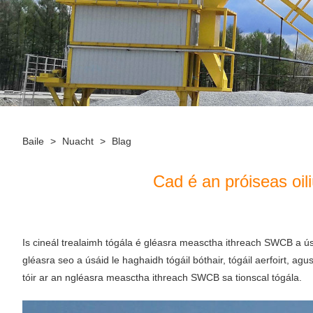
Baile
>
Nuacht
>
Blag
Cad é an próiseas oi
Is cineál trealaimh tógála é gléasra measctha ithreach SWCB a úsá
gléasra seo a úsáid le haghaidh tógáil bóthair, tógáil aerfoirt, agu
tóir ar an ngléasra measctha ithreach SWCB sa tionscal tógála.