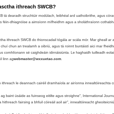
easctha ithreach SWCB?
 dearadh struchtúir modúlach, leibhéal ard uathoibrithe, agus córas 
ras féin-dhiagnóise a aimsíonn mífheidhm agus a sholáthraíonn cothabhái
ha ithreach SWCB do thionscadail tógála ar scála mór. Mar gheall ar a 
nt chuí chun an trealamh a oibriú, agus tá roinnt buntáistí aici mar fhei
mhlíonann sé caighdeáin idirnáisiúnta. Le haghaidh tuilleadh eolais fao
l linn ag
webmaster@wxxuetao.com
.
n ithreach le deannach cairéil dramhaíola ar airíonna innealtóireachta 
 ag baint úsáide as fuinseog eitilte agus stroighne", International Jour
threach fairsing a bhfuil cóireáil aoil air", innealtóireacht gheoiteicni