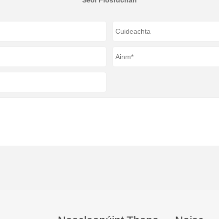
Seol Fiosrúchán