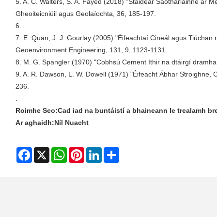
5. A. C. Walters, S. A. Fayed (2018) "Staidéar Saotharlainne ar M
Gheoiteicniúil agus Geolaíochta, 36, 185-197.
6.
7. E. Quan, J. J. Gourlay (2005) "Éifeachtaí Cineál agus Tiúcha
Geoenvironment Engineering, 131, 9, 1123-1131.
8. M. G. Spangler (1970) "Cobhsú Cement Ithir na dtáirgí dramha
9. A. R. Dawson, L. W. Dowell (1971) "Éifeacht Ábhar Stroighne,
236.
.
Roimhe Seo:
Cad iad na buntáistí a bhaineann le trealamh b
Ar aghaidh:
Níl Nuacht
Facebook
X
WhatsApp
Pinterest
LinkedIn
Share