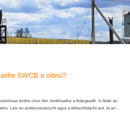
saithe SWCB a oibriú?
imheas áirithe chun ithir chobhsaithe a tháirgeadh. Is féidir an
uathu. Leis an ardteicneolaíocht agus a éifeachtúlacht ard, tá an -