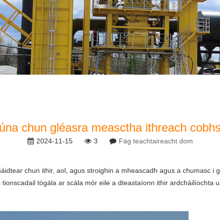
liúna chun gléasra measctha ithreach cobh
2024-11-15
3
Fág teachtaireacht dom
idtear chun ithir, aol, agus stroighin a mheascadh agus a chumasc i gcó
s tionscadail tógála ar scála mór eile a dteastaíonn ithir ardcháilíochta 