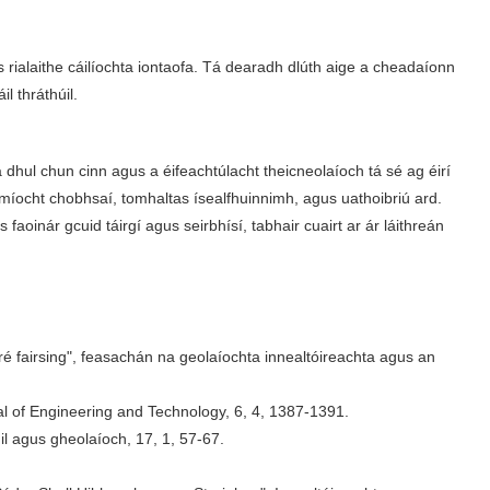
rialaithe cáilíochta iontaofa. Tá dearadh dlúth aige a cheadaíonn
l thráthúil.
dhul chun cinn agus a éifeachtúlacht theicneolaíoch tá sé ag éirí
dhmíocht chobhsaí, tomhaltas ísealfhuinnimh, agus uathoibriú ard.
inár gcuid táirgí agus seirbhísí, tabhair cuairt ar ár láithreán
cré fairsing", feasachán na geolaíochta innealtóireachta agus an
nal of Engineering and Technology, 6, 4, 1387-1391.
úil agus gheolaíoch, 17, 1, 57-67.