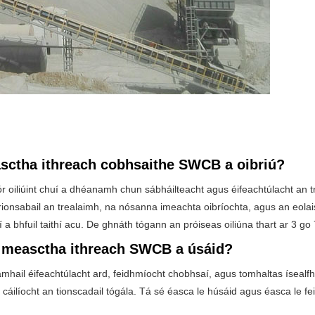
asctha ithreach cobhsaithe SWCB a oibriú?
oiliúint chuí a dhéanamh chun sábháilteacht agus éifeachtúlacht an tre
nphrionsabail an trealaimh, na nósanna imeachta oibríochta, agus an eolais c
í a bhfuil taithí acu. De ghnáth tógann an próiseas oiliúna thart ar 3 go 7
ra measctha ithreach SWCB a úsáid?
hail éifeachtúlacht ard, feidhmíocht chobhsaí, agus tomhaltas ísealfhui
íocht an tionscadail tógála. Tá sé éasca le húsáid agus éasca le feidh