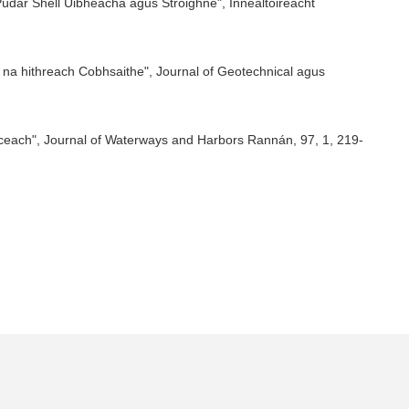
Púdar Shell Uibheacha agus Stroighne", Innealtóireacht
 na hithreach Cobhsaithe", Journal of Geotechnical agus
iceach", Journal of Waterways and Harbors Rannán, 97, 1, 219-