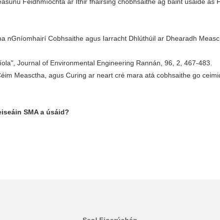
easúnú Feidhmíochta ar Ithir fhairsing chobhsaithe ag baint úsáide as 
n na nGníomhairí Cobhsaithe agus Iarracht Dhlúthúil ar Dhearadh Measc
íola", Journal of Environmental Engineering Rannán, 96, 2, 467-483.
 Céim Measctha, agus Curing ar neart cré mara atá cobhsaithe go ceim
reiseáin SMA a úsáid?