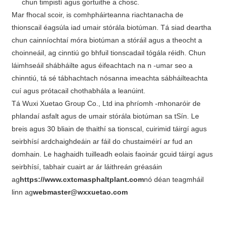
chun timpistí agus gortuithe a chosc.
Mar fhocal scoir, is comhpháirteanna riachtanacha de
thionscail éagsúla iad umair stórála biotúman. Tá siad deartha
chun cainníochtaí móra biotúman a stóráil agus a theocht a
choinneáil, ag cinntiú go bhfuil tionscadail tógála réidh. Chun
láimhseáil shábháilte agus éifeachtach na n -umar seo a
chinntiú, tá sé tábhachtach nósanna imeachta sábháilteachta
cuí agus prótacail chothabhála a leanúint.
Tá Wuxi Xuetao Group Co., Ltd ina phríomh -mhonaróir de
phlandaí asfalt agus de umair stórála biotúman sa tSín. Le
breis agus 30 bliain de thaithí sa tionscal, cuirimid táirgí agus
seirbhísí ardchaighdeáin ar fáil do chustaiméirí ar fud an
domhain. Le haghaidh tuilleadh eolais faoinár gcuid táirgí agus
seirbhísí, tabhair cuairt ar ár láithreán gréasáin
ag
https://www.cxtcmasphaltplant.com
nó déan teagmháil
linn ag
webmaster@wxxuetao.com