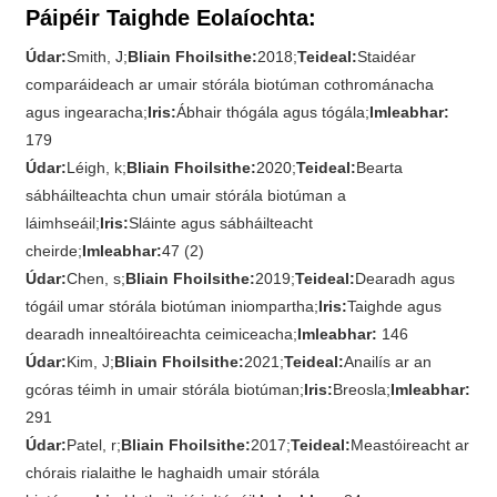
Páipéir Taighde Eolaíochta:
Údar:
Smith, J;
Bliain Fhoilsithe:
2018;
Teideal:
Staidéar
comparáideach ar umair stórála biotúman cothrománacha
agus ingearacha;
Iris:
Ábhair thógála agus tógála;
Imleabhar:
179
Údar:
Léigh, k;
Bliain Fhoilsithe:
2020;
Teideal:
Bearta
sábháilteachta chun umair stórála biotúman a
láimhseáil;
Iris:
Sláinte agus sábháilteacht
cheirde;
Imleabhar:
47 (2)
Údar:
Chen, s;
Bliain Fhoilsithe:
2019;
Teideal:
Dearadh agus
tógáil umar stórála biotúman iniompartha;
Iris:
Taighde agus
dearadh innealtóireachta ceimiceacha;
Imleabhar:
146
Údar:
Kim, J;
Bliain Fhoilsithe:
2021;
Teideal:
Anailís ar an
gcóras téimh in umair stórála biotúman;
Iris:
Breosla;
Imleabhar:
291
Údar:
Patel, r;
Bliain Fhoilsithe:
2017;
Teideal:
Meastóireacht ar
chórais rialaithe le haghaidh umair stórála