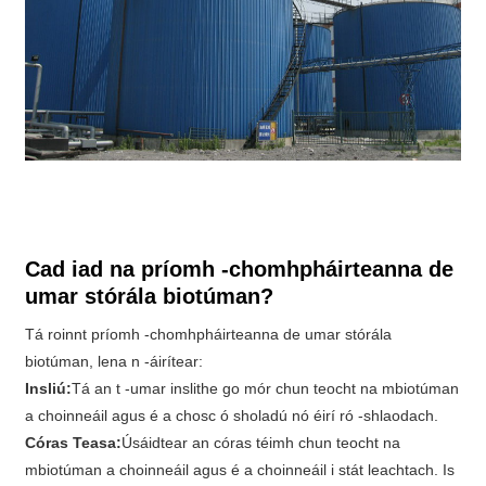
Cad iad na príomh -chomhpháirteanna de
umar stórála biotúman?
Tá roinnt príomh -chomhpháirteanna de umar stórála
biotúman, lena n -áirítear:
Insliú:
Tá an t -umar inslithe go mór chun teocht na mbiotúman
a choinneáil agus é a chosc ó sholadú nó éirí ró -shlaodach.
Córas Teasa:
Úsáidtear an córas téimh chun teocht na
mbiotúman a choinneáil agus é a choinneáil i stát leachtach. Is