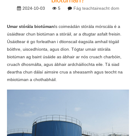
2024-10-03
5
Fág teachtaireacht dom
Umar stórála biotúman
Is coimeádán stórála mórscála é a
úsáidtear chun biotúman a stóráil, ar a dtugtar asfalt freisin.
Úsáidtear é go forleathan i dtionscail éagsúla amhail tógáil
bóithre, uiscedhíonta, agus díon. Tógtar umair stórála
biotúman ag baint úsáide as ábhair ar nós cruach charbóin,
cruach dhosmálta, agus ábhair ardcháilíochta eile. Tá siad
deartha chun dálaí aimsire crua a sheasamh agus teocht na
mbiotúman a chothabháil.