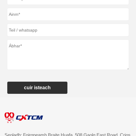
cuir isteach
Seoladh: Foirgneamh Braite Huafa, 508 Gaolg East Road, Crios