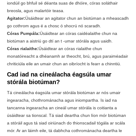
iondúil go bhfuil sé déanta suas de dhóire, córas soláthair
breosla, agus malartóir teasa.
Agitator:
Úsáidtear an agitator chun an biotúman a mheascadh
go cothrom agus é a chosc ó shocrú nó scaradh.
Córas Pumpála:
Úsáidtear an córas caidéalaithe chun na
biotúman a aistriú go dtí an t -umar stórála agus uaidh.
Córas rialaithe:
Úsáidtear an córas rialaithe chun
monatóireacht a dhéanamh ar theocht, brú, agus paraiméadair
chriticiúla eile an umair chun an oibríocht is fearr a chinntiú.
Cad iad na cineálacha éagsúla umar
stórála biotúman?
Tá cineálacha éagsúla umar stórála biotúman ar nós umair
ingearacha, chothrománacha agus iniompartha. Is iad na
tancanna ingearacha an cineál umar stórála is coitianta a
úsáidtear sa tionscal. Tá siad deartha chun líon mór biotúman
a stóráil agus tá siad oiriúnach do thionscadail tógála ar scála
mór. Ar an láimh eile, tá dabhcha cothrománacha deartha le