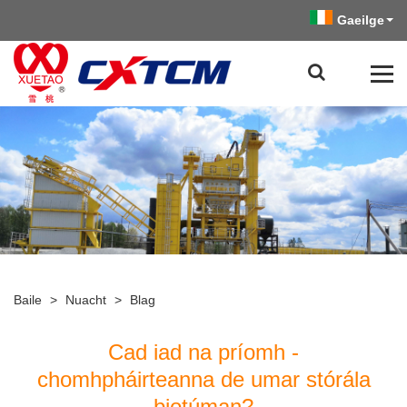
Gaeilge
Baile
>
Nuacht
>
Blag
Cad iad na príomh -
chomhpháirteanna de umar stórála
biotúman?