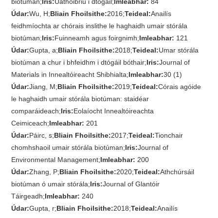
biotúman;
Iris:
Uathoibriú i dtógáil;
Imleabhar:
84
Údar:
Wu, H;
Bliain Fhoilsithe:
2016;
Teideal:
Anailís
feidhmíochta ar chórais inslithe le haghaidh umair stórála
biotúman;
Iris:
Fuinneamh agus foirgnimh;
Imleabhar:
121
Údar:
Gupta, a;
Bliain Fhoilsithe:
2018;
Teideal:
Umar stórála
biotúman a chur i bhfeidhm i dtógáil bóthair;
Iris:
Journal of
Materials in Innealtóireacht Shibhialta;
Imleabhar:
30 (1)
Údar:
Jiang, M;
Bliain Fhoilsithe:
2019;
Teideal:
Córais agóide
le haghaidh umair stórála biotúman: staidéar
comparáideach;
Iris:
Eolaíocht Innealtóireachta
Ceimiceach;
Imleabhar:
201
Údar:
Páirc, s;
Bliain Fhoilsithe:
2017;
Teideal:
Tionchair
chomhshaoil ​​umair stórála biotúman;
Iris:
Journal of
Environmental Management;
Imleabhar:
200
Údar:
Zhang, P;
Bliain Fhoilsithe:
2020;
Teideal:
Athchúrsáil
biotúman ó umair stórála;
Iris:
Journal of Glantóir
Táirgeadh;
Imleabhar:
240
Údar:
Gupta, r;
Bliain Fhoilsithe:
2018;
Teideal:
Anailís