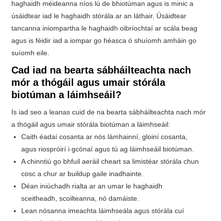
haghaidh méideanna níos lú de bhiotúman agus is minic a
úsáidtear iad le haghaidh stórála ar an láthair. Úsáidtear
tancanna iniompartha le haghaidh oibríochtaí ar scála beag
agus is féidir iad a iompar go héasca ó shuíomh amháin go
suíomh eile.
Cad iad na bearta sábháilteachta nach
mór a thógáil agus umair stórála
biotúman a láimhseáil?
Is iad seo a leanas cuid de na bearta sábháilteachta nach mór
a thógáil agus umair stórála biotúman a láimhseáil:
Caith éadaí cosanta ar nós lámhainní, gloiní cosanta,
agus riospróirí i gcónaí agus tú ag láimhseáil biotúman.
A chinntiú go bhfuil aeráil cheart sa limistéar stórála chun
cosc ​​a chur ar buildup gaile inadhainte.
Déan iniúchadh rialta ar an umar le haghaidh
sceitheadh, scoilteanna, nó damáiste.
Lean nósanna imeachta láimhseála agus stórála cuí