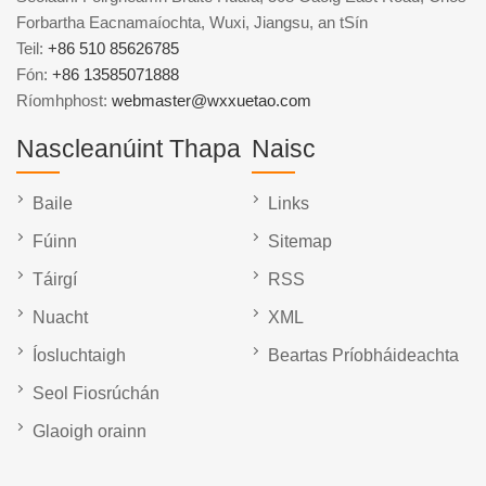
Forbartha Eacnamaíochta, Wuxi, Jiangsu, an tSín
Teil:
+86 510 85626785
Fón:
+86 13585071888
Ríomhphost:
webmaster@wxxuetao.com
Nascleanúint Thapa
Naisc
Baile
Links
Fúinn
Sitemap
Táirgí
RSS
Nuacht
XML
Íosluchtaigh
Beartas Príobháideachta
Seol Fiosrúchán
Glaoigh orainn