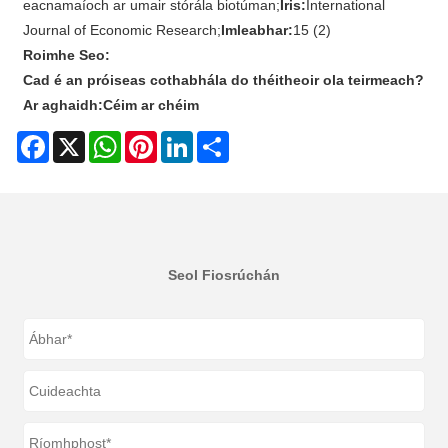
eacnamaíoch ar umair stórála biotúman;
Iris:
International
Journal of Economic Research;
Imleabhar:
15 (2)
Roimhe Seo:
Cad é an próiseas cothabhála do théitheoir ola teirmeach?
Ar aghaidh:
Céim ar chéim
Facebook
X
WhatsApp
Pinterest
LinkedIn
Share
Seol Fiosrúchán