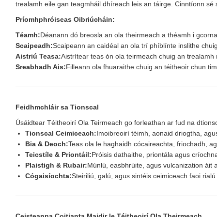
trealamh eile gan teagmháil dhíreach leis an táirge. Cinntíonn sé 
Príomhphróiseas Oibriúcháin:
Téamh:
Déanann dó breosla an ola theirmeach a théamh i gcorna 
Scaipeadh:
Scaipeann an caidéal an ola trí phíblínte inslithe chu
Aistriú Teasa:
Aistrítear teas ón ola teirmeach chuig an trealamh
Sreabhadh Ais:
Filleann ola fhuaraithe chuig an téitheoir chun tim
Feidhmchláir sa Tionscal
Úsáidtear Téitheoirí Ola Teirmeach go forleathan ar fud na dtion
Tionscal Ceimiceach:
Imoibreoirí téimh, aonaid driogtha, ag
Bia & Deoch:
Teas ola le haghaidh cócaireachta, friochadh, ag
Teicstíle & Priontáil:
Próisis dathaithe, priontála agus críochna
Plaistigh & Rubair:
Múnlú, easbhrúite, agus vulcanization áit 
Cógaisíochta:
Steiriliú, galú, agus sintéis ceimiceach faoi rial
Ceisteanna Coitianta Maidir le Téitheoirí Ola Theirmeach