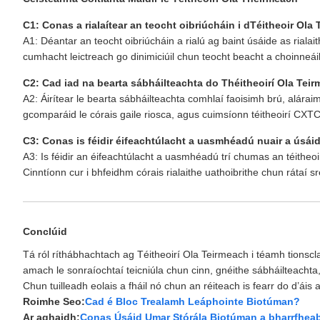
C1: Conas a rialaítear an teocht oibriúcháin i dTéitheoir Ola
A1: Déantar an teocht oibriúcháin a rialú ag baint úsáide as riala
cumhacht leictreach go dinimiciúil chun teocht beacht a choinneáil
C2: Cad iad na bearta sábháilteachta do Théitheoirí Ola Tei
A2: Áirítear le bearta sábháilteachta comhlaí faoisimh brú, alárai
gcomparáid le córais gaile riosca, agus cuimsíonn téitheoirí CX
C3: Conas is féidir éifeachtúlacht a uasmhéadú nuair a úsái
A3: Is féidir an éifeachtúlacht a uasmhéadú trí chumas an téitheoi
Cinntíonn cur i bhfeidhm córais rialaithe uathoibrithe chun rátaí sr
Conclúid
Tá ról ríthábhachtach ag Téitheoirí Ola Teirmeach i téamh tionscla
amach le sonraíochtaí teicniúla chun cinn, gnéithe sábháilteachta,
Chun tuilleadh eolais a fháil nó chun an réiteach is fearr do d’áis a
Roimhe Seo:
Cad é Bloc Trealamh Leáphointe Biotúman?
Ar aghaidh:
Conas Úsáid Umar Stórála Biotúman a bharrfhea