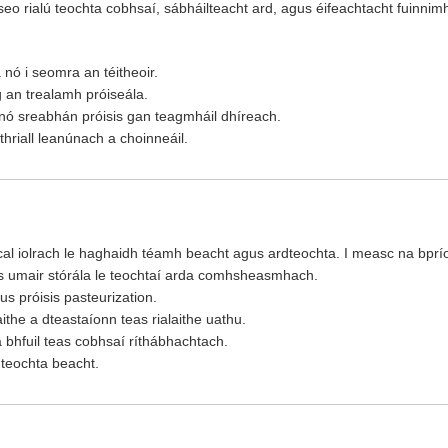
seo rialú teochta cobhsaí, sábháilteacht ard, agus éifeachtacht fuinnim
nó i seomra an téitheoir.
ig an trealamh próiseála.
 nó sreabhán próisis gan teagmháil dhíreach.
thriall leanúnach a choinneáil.
scal iolrach le haghaidh téamh beacht agus ardteochta. I measc na bprí
us umair stórála le teochtaí arda comhsheasmhach.
us próisis pasteurization.
ithe a dteastaíonn teas rialaithe uathu.
a bhfuil teas cobhsaí ríthábhachtach.
ú teochta beacht.