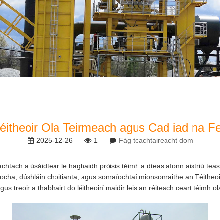
éitheoir Ola Teirmeach agus Cad iad na Fe
2025-12-26
1
Fág teachtaireacht dom
hachtach a úsáidtear le haghaidh próisis téimh a dteastaíonn aistriú t
aíocha, dúshláin choitianta, agus sonraíochtaí mionsonraithe an Téith
us treoir a thabhairt do léitheoirí maidir leis an réiteach ceart téimh 