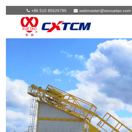
+86 510 85626785
webmaster@wxxuetao.com