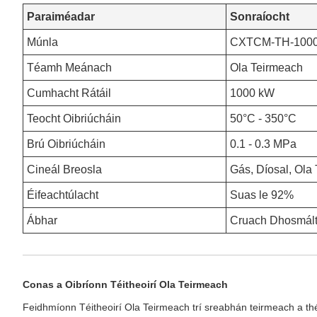
Paraiméadar
Sonraíocht
Múnla
CXTCM-TH-100
Téamh Meánach
Ola Teirmeach
Cumhacht Rátáil
1000 kW
Teocht Oibriúcháin
50°C - 350°C
Brú Oibriúcháin
0.1 - 0.3 MPa
Cineál Breosla
Gás, Díosal, Ola
Éifeachtúlacht
Suas le 92%
Ábhar
Cruach Dhosmált
Conas a Oibríonn Téitheoirí Ola Teirmeach
Feidhmíonn Téitheoirí Ola Teirmeach trí sreabhán teirmeach a théam