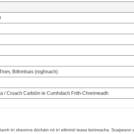
0
 Trom, Bithmhais (roghnach)
a / Cruach Carbóin le Cumhdach Frith-Chreimeadh
h trí sheomra dócháin nó trí eilimintí teasa leictreacha. Scaipeann an o