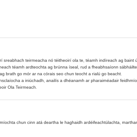
eoirí sreabhach teirmeacha nó téitheoirí ola te, téamh indíreach ag bain
meach téamh ardteochta ag brúnna íseal, rud a fheabhsaíonn sábháilteac
í ag brath go mór ar na córais seo chun teocht a rialú go beacht.
s tionsclaíocha a iniúchadh, anailís a dhéanamh ar pharaiméadair feidhmí
eoir Ola Teirmeach.
íochta chun cinn atá deartha le haghaidh ardéifeachtúlachta, martha