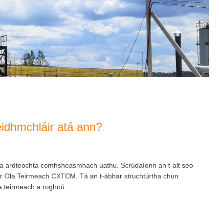
idhmchláir atá ann?
easa ardteochta comhsheasmhach uathu. Scrúdaíonn an t-alt seo
eoir Ola Teirmeach CXTCM. Tá an t-ábhar struchtúrtha chun
ola teirmeach a roghnú.