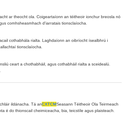
acht ar theocht ola. Coigeartaíonn an téitheoir ionchur breosla nó
e agus comhsheasmhach d'iarratais tionsclaíocha.
acail cothabhála rialta. Laghdaíonn an oibríocht ísealbhrú i
llachtaí tionsclaíocha.
sliú ceart a chothabháil, agus cothabháil rialta a sceidealú.
.
mchláir ildánacha. Tá an
CXTCM
Seasann Téitheoir Ola Teirmeach
a é do thionscail cheimiceacha, bia, teicstíle agus plaisteach.