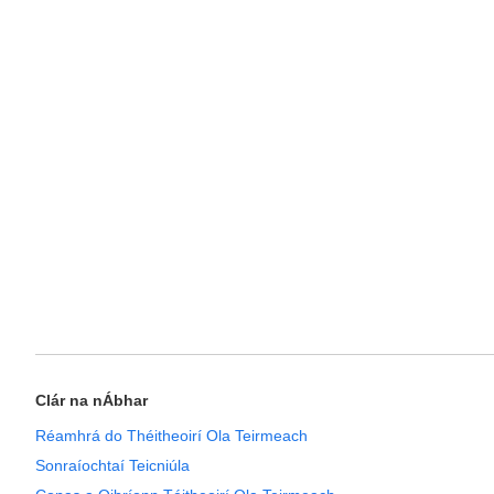
Clár na nÁbhar
Réamhrá do Théitheoirí Ola Teirmeach
Sonraíochtaí Teicniúla