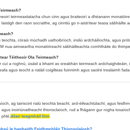
 Teirmeach?
itheoirí teirmeastatacha chun cinn agus braiteoirí a dhéanann monatóire
 laistigh den raon socraithe, ag cinntiú go n-aistrítear teasa sábháilt
rmeach?
m teochta, córais múchadh uathoibríoch, insliú ardcháilíochta, agus prót
TCM nua-aimseartha monatóireacht sábháilteachta comhtháite do thimpea
dtear Téitheoir Ola Teirmeach?
r cuí a roghnú, úsáid a bhaint as sreabhán teirmeach ardchaighdeáin, in
eafa agus teocht a rialáil coigilteas fuinnimh agus saolré trealaimh fada
íoch, ag tairiscint rialú teochta beacht, ard-éifeachtúlacht, agus feidh
 agus inoiriúnaitheacht thionsclaíoch, rud a fhágann gur rogha tosaíocht
 phlé,
déan teagmháil linn
.
bhsú le haghaidh Feidhmchláir Thionsclaíoch?