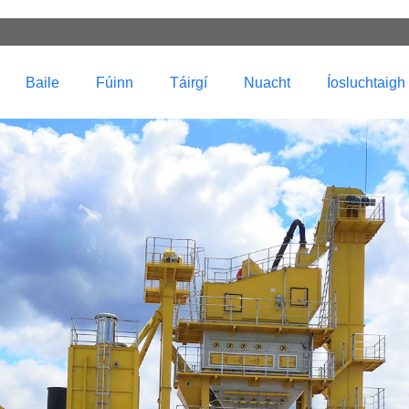
Baile
Fúinn
Táirgí
Nuacht
Íosluchtaigh