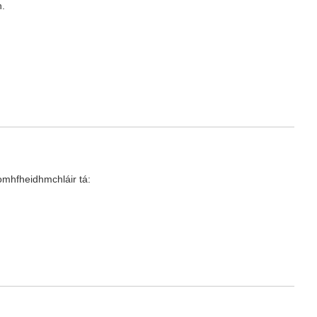
h.
omhfheidhmchláir tá: