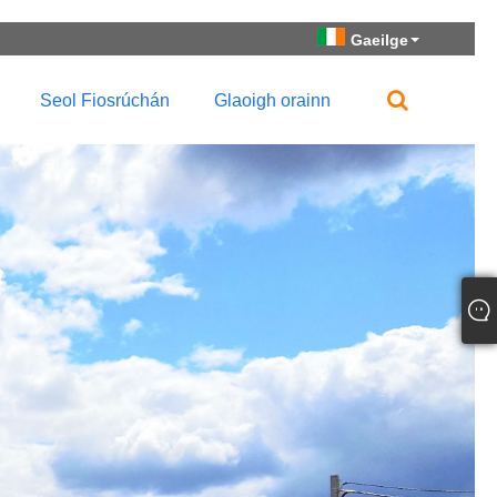
Gaeilge
Seol Fiosrúchán
Glaoigh orainn