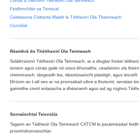
Conas a Oibríonn Téitheoirí Ola Teirmeach
Feidhmchláir sa Tionscal
Ceisteanna Coitianta Maidir le Téitheoirí Ola Theirmeach
Conclúid
Réamhrá do Théitheoirí Ola Teirmeach
Soláthraíonn Téitheoirí Ola Teirmeach, ar a dtugtar freisin téith
ionann agus córais gaile nó uisce-bhunaithe, ceadaíonn ola their
cheimiceach, táirgeadh bia, déantúsaíocht plaistigh, agus teicstíl
Díríonn an t-alt seo ar na prionsabail oibre a thuiscint, iarratai
gairmithe cinntí eolasacha a dhéanamh agus iad ag roghnú Téith
Sonraíochtaí Teicniúla
Tagann an Téitheoir Ola Teirmeach CXTCM le paraiméadair feidhm
príomhshonraíochtaí: