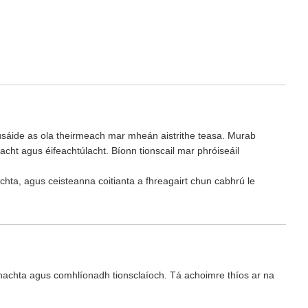
t úsáide as ola theirmeach mar mheán aistrithe teasa. Murab
ht agus éifeachtúlacht. Bíonn tionscail mar phróiseáil
ochta, agus ceisteanna coitianta a fhreagairt chun cabhrú le
nachta agus comhlíonadh tionsclaíoch. Tá achoimre thíos ar na