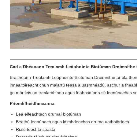
Cad a Dhéanann Trealamh Leáphointe Biotúman Droimnithe 
Braitheann Trealamh Leáphointe Biotúman Droimnithe ar ola theirm
innealtóireacht chun malartú teasa a uasmhéadú, aschur a fheabhs
go mór leis an trealamh seo agus feabhsaíonn sé leanúnachas s
Príomhfheidhmeanna
Leá éifeachtach drumaí biotúman
Beathú leanúnach agus láimhdeachas druma uathoibríoch
Rialú teochta seasta