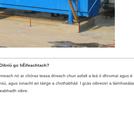
Oibriú go hÉifeachtach?
each nó ar chóras teasa díreach chun asfalt a leá ó dhrumaí agus é a 
ú, agus íonacht an táirge a chothabháil. I gcás oibreoirí a láimhseála
reabhadh oibre.