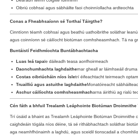
Dearadh téimh coigilte fuinnimh
Oibriú cobhsaí agus sábháilte faoi choinníollacha ardteochta
Conas a Fheabhsaíonn sé Torthaí Táirgthe?
Cinntíonn téamh cobhsaí agus beathú uathoibrithe soláthar leanún
agus coinníonn sé cáilíocht biotúman comhsheasmhach. Tá na gné
Buntáistí Feidhmíochta Buntábhachtacha
Luas leá tapa
le dáileadh teasa aonfhoirmeach
Daonchumhachta laghdaithe
mar gheall ar láimhseáil druma
Costas oibriúcháin níos ísle
trí éifeachtacht teirmeach opta
Truailliú agus astuithe laghdaithe
Monatóireacht sábháilteac
Aschur cáilíochta comhsheasmhach
arna áirithiú ag rialú t
Cén fáth a bhfuil Trealamh Leáphointe Biotúman Droimnithe
Trí úsáid a bhaint as Trealamh Leáphointe Biotúman Droimnithe ci
caighdeáin tógála níos déine, tá sé ríthábhachtach soláthar biot
aga neamhfhónaimh a laghdú, agus sceidil tionscadail a chomhlí