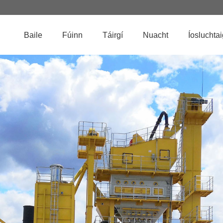
Baile
Fúinn
Táirgí
Nuacht
Íosluchta