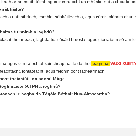
á ag brath ar an modh téimh agus cumraíocht an mhúnla, rud a cheadaíonn
e sábháilte?
teochta uathoibríoch, comhlaí sábháilteachta, agus córais aláraim chun
mhaltas fuinnimh a laghdú?
cht theirmeach, laghdaítear úsáid breosla, agus giorraíonn sé am leá, 
ma agus cumraíochtaí saincheaptha, le do thoil
teagmháil
WUXI XUETA
ifeachtacht, iontaofacht, agus feidhmíocht fadtéarmach.
cht theicniúil, nó sonraí táirge.
 Soghluaiste 50TPH a roghnú?
htanach le haghaidh Tógála Bóthair Nua-Aimseartha?