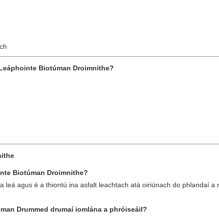
ach
h Leáphointe Biotúman Droimnithe?
ithe
inte Biotúman Droimnithe?
leá agus é a thiontú ina asfalt leachtach atá oiriúnach do phlandaí a m
túman Drummed drumaí iomlána a phróiseáil?