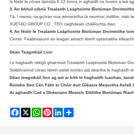
Is féidir le córais tipiciúla 5-12 tonna in aghaidh na huaire a le
3. An bhfuil oibriú Trealamh Leáphointe Biotúman Droimnith
Tá. I measc na gcóras nua-aimseartha tá seomraí inslithe, rialú 
XUETAO GROUP CO., TEO caighdeáin cháilíochta dian.
4. An féidir le Trealamh Leáphointe Biotúman Droimnithe to
Cinnte. Feabhsaíonn an leagan amach téimh optamaithe éifeachtúla
Déan Teagmháil Linn
Le haghaidh réitigh ghairmiúil Trealamh Leáphointe Biotúman Dru
Soláthraímid córais téimh asfalt iomlán atá deartha le haghaidh é
Déan teagmháil linn ag am ar bith le haghaidh luachan, tacaío
Roimhe Seo:
Cén Fáth ar Chóir duit Gléasra Measctha Asfalt
Ar aghaidh:
Cad a Dhéanann Meaisín Eiblithe Biotúman Riac
Facebook
X
WhatsApp
Pinterest
LinkedIn
Share