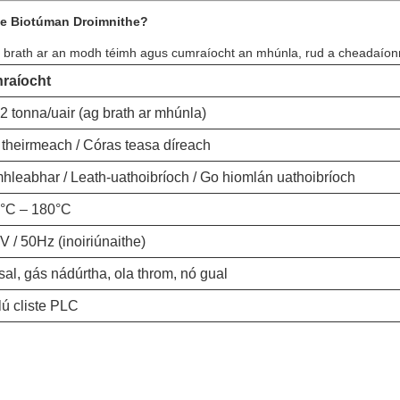
te Biotúman Droimnithe?
á ag brath ar an modh téimh agus cumraíocht an mhúnla, rud a cheadaíonn
raíocht
2 tonna/uair (ag brath ar mhúnla)
 theirmeach / Córas teasa díreach
hleabhar / Leath-uathoibríoch / Go hiomlán uathoibríoch
°C – 180°C
V / 50Hz (inoiriúnaithe)
sal, gás nádúrtha, ola throm, nó gual
lú cliste PLC