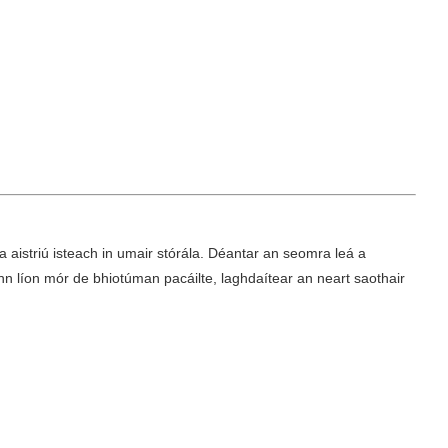
aistriú isteach in umair stórála. Déantar an seomra leá a
nn líon mór de bhiotúman pacáilte, laghdaítear an neart saothair