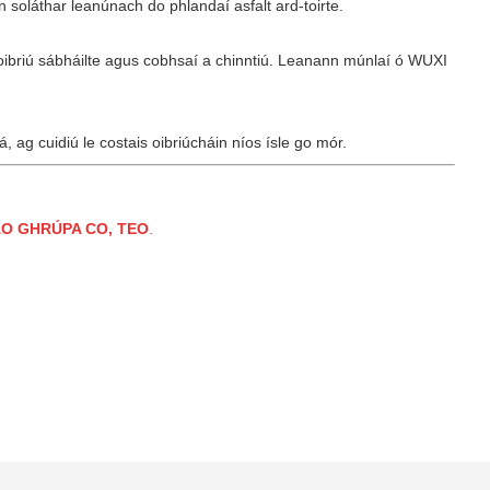
 soláthar leanúnach do phlandaí asfalt ard-toirte.
 oibriú sábháilte agus cobhsaí a chinntiú. Leanann múnlaí ó WUXI
ag cuidiú le costais oibriúcháin níos ísle go mór.
O GHRÚPA CO, TEO
.