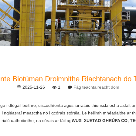
ointe Biotúman Droimnithe Riachtanach do 
2025-11-26
1
Fág teachtaireacht dom
ge i dtógáil bóithre, uiscedhíonta agus iarratais thionsclaíocha asfalt 
h i ngléasraí measctha nó i gcórais stórála. Le héilimh mhéadaithe ar th
ialú uathoibrithe, na córais ar fáil ag
WUXI XUETAO GHRÚPA CO, T