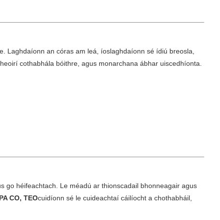
he. Laghdaíonn an córas am leá, íoslaghdaíonn sé ídiú breosla,
theoirí cothabhála bóithre, agus monarchana ábhar uiscedhíonta.
gus go héifeachtach. Le méadú ar thionscadail bhonneagair agus
PA CO, TEO
cuidíonn sé le cuideachtaí cáilíocht a chothabháil,