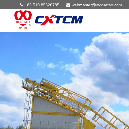
+86 510 85626785
webmaster@wxxuetao.com