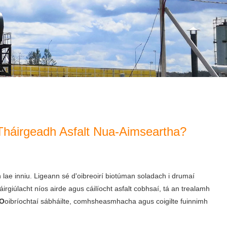
Tháirgeadh Asfalt Nua-Aimseartha?
an lae inniu. Ligeann sé d'oibreoirí biotúman soladach i drumaí
áirgiúlacht níos airde agus cáilíocht asfalt cobhsaí, tá an trealamh
EO
oibríochtaí sábháilte, comhsheasmhacha agus coigilte fuinnimh