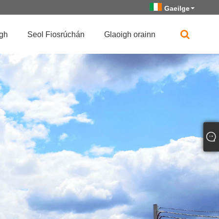
Gaeilge
igh
Seol Fiosrúchán
Glaoigh orainn