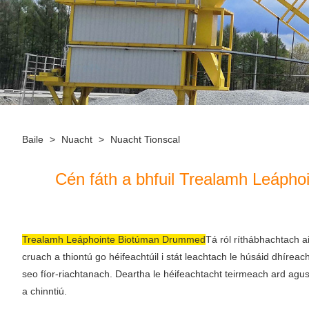
Baile
>
Nuacht
>
Nuacht Tionscal
Cén fáth a bhfuil Trealamh Leáph
Trealamh Leáphointe Biotúman Drummed
Tá ról ríthábhachtach ai
cruach a thiontú go héifeachtúil i stát leachtach le húsáid dhíreac
seo fíor-riachtanach. Deartha le héifeachtacht teirmeach ard agus r
a chinntiú.