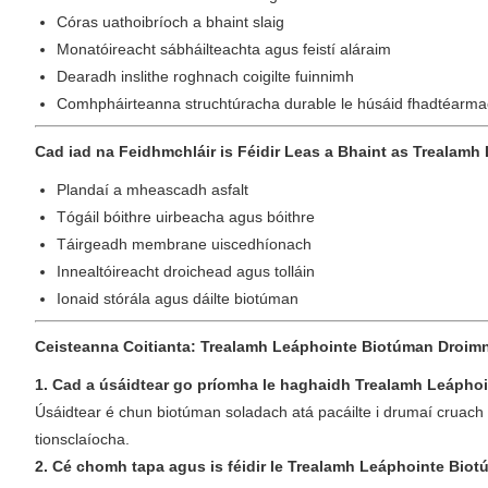
Córas uathoibríoch a bhaint slaig
Monatóireacht sábháilteachta agus feistí aláraim
Dearadh inslithe roghnach coigilte fuinnimh
Comhpháirteanna struchtúracha durable le húsáid fhadtéarm
Cad iad na Feidhmchláir is Féidir Leas a Bhaint as Trealam
Plandaí a mheascadh asfalt
Tógáil bóithre uirbeacha agus bóithre
Táirgeadh membrane uiscedhíonach
Innealtóireacht droichead agus tolláin
Ionaid stórála agus dáilte biotúman
Ceisteanna Coitianta: Trealamh Leáphointe Biotúman Droimn
1. Cad a úsáidtear go príomha le haghaidh Trealamh Leápho
Úsáidtear é chun biotúman soladach atá pacáilte i drumaí cruach a 
tionsclaíocha.
2. Cé chomh tapa agus is féidir le Trealamh Leáphointe Bio