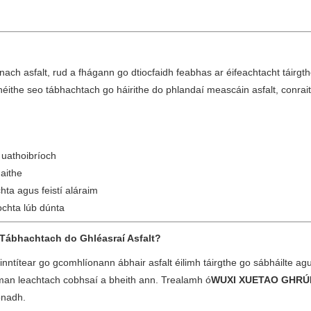
ach asfalt, rud a fhágann go dtiocfaidh feabhas ar éifeachtacht táirgt
ithe seo tábhachtach go háirithe do phlandaí meascáin asfalt, conrai
 uathoibríoch
maithe
hta agus feistí aláraim
eochta lúb dúnta
 Tábhachtach do Ghléasraí Asfalt?
nntítear go gcomhlíonann ábhair asfalt éilimh táirgthe go sábháilte a
úman leachtach cobhsaí a bheith ann. Trealamh ó
WUXI XUETAO GHRÚ
onadh.