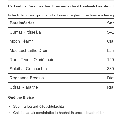
Cad iad na Paraiméadair Theicniúla dár dTrealamh Leáphoin
Is féidir le córais tipiciúla 5-12 tonna in aghaidh na huaire a le
Paraiméadar
Son
Cumas Próiseála
5–1
Modh Téamh
Ola
Mód Luchtaithe Droim
Lám
Raon Teocht Oibriúcháin
120
Soláthar Cumhachta
380
Roghanna Breosla
Dío
Córas Rialaithe
Ria
Gnéithe Breise
Seomra leá ard-éifeachtúlachta
Caidéal asfalt comhtháite le haghaidh urscaoileadh réidh