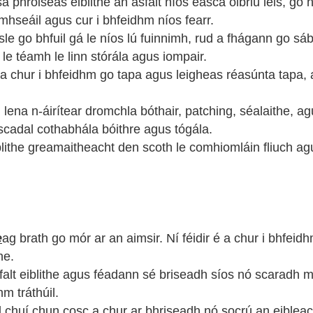
hróiseas eiblithe an asfalt níos éasca oibriú leis, go háir
mhseáil agus cur i bhfeidhm níos fearr.
ísle go bhfuil gá le níos lú fuinnimh, rud a fhágann go s
le téamh le linn stórála agus iompair.
he a chur i bhfeidhm go tapa agus leigheas réasúnta tapa,
tas, lena n-áirítear dromchla bóthair, patching, séalaithe,
scadal cothabhála bóithre agus tógála.
lithe greamaitheacht den scoth le comhiomláin fliuch ag
e
ag brath go mór ar an aimsir. Ní féidir é a chur i bhfeid
he.
falt eiblithe agus féadann sé briseadh síos nó scaradh mu
m tráthúil.
 chuí chun cosc ​​a chur ar bhriseadh nó socrú an eibleac