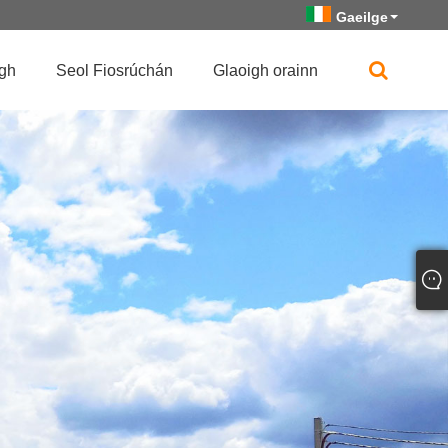
Gaeilge
igh
Seol Fiosrúchán
Glaoigh orainn