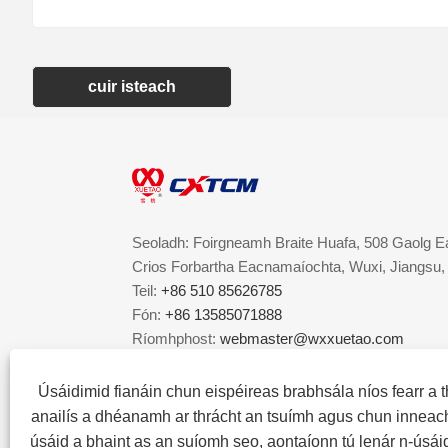
cuir isteach
Seoladh: Foirgneamh Braite Huafa, 508 Gaolg E
Crios Forbartha Eacnamaíochta, Wuxi, Jiangsu, 
Teil:
+86 510 85626785
Fón:
+86 13585071888
Ríomhphost:
webmaster@wxxuetao.com
Úsáidimid fianáin chun eispéireas brabhsála níos fearr a th
anailís a dhéanamh ar thrácht an tsuímh agus chun inneach
úsáid a bhaint as an suíomh seo, aontaíonn tú lenár n-úsáid