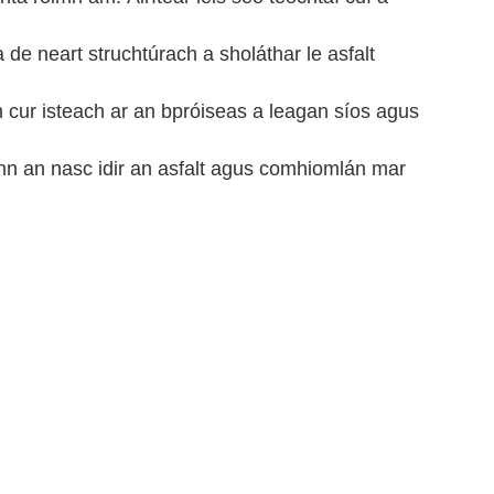
a de neart struchtúrach a sholáthar le asfalt
ch cur isteach ar an bpróiseas a leagan síos agus
onn an nasc idir an asfalt agus comhiomlán mar