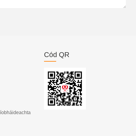
Cód QR
ríobháideachta