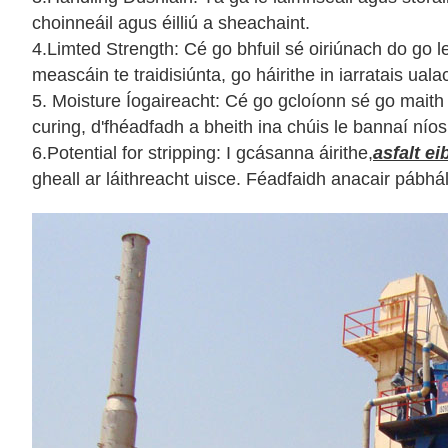
choinneáil agus éilliú a sheachaint.
4.Limted Strength: Cé go bhfuil sé oiriúnach do go le
meascáin te traidisiúnta, go háirithe in iarratais ua
5. Moisture Íogaireacht: Cé go gcloíonn sé go maith l
curing, d'fhéadfadh a bheith ina chúis le bannaí nío
6.Potential for stripping: I gcásanna áirithe,
asfalt ei
gheall ar láithreacht uisce. Féadfaidh anacair pábhá