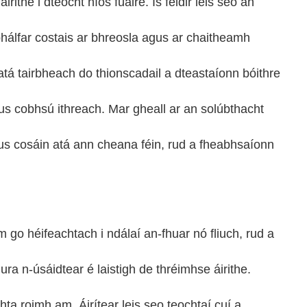
ithe i dteocht níos fuaire. Is féidir leis seo an
ábhálfar costais ar bhreosla agus ar chaitheamh
 atá tairbheach do thionscadail a dteastaíonn bóithre
 agus cobhsú ithreach. Mar gheall ar an solúbthacht
us cosáin atá ann cheana féin, rud a fheabhsaíonn
hm go héifeachtach i ndálaí an-fhuar nó fliuch, rud a
ra n-úsáidtear é laistigh de thréimhse áirithe.
hta roimh am. Áirítear leis seo teochtaí cuí a