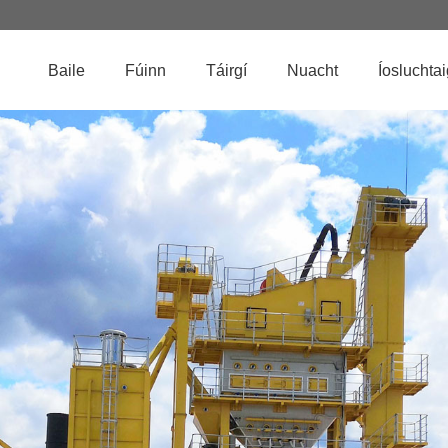
Baile
Fúinn
Táirgí
Nuacht
Íosluchta