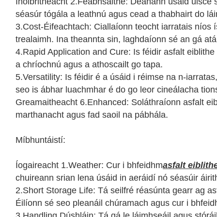
Inoibritheacht 2.Feabhsaithe: Déanann úsáid uisce sa p
séasúr tógála a leathnú agus cead a thabhairt do lái
3.Cost-Éifeachtach: Ciallaíonn teocht iarratais níos 
trealaimh. Ina theannta sin, laghdaíonn sé an gá atá 
4.Rapid Application and Cure: Is féidir asfalt eiblit
a chríochnú agus a athoscailt go tapa.
5.Versatility: Is féidir é a úsáid i réimse na n-iarra
seo is ábhar luachmhar é do go leor cineálacha tion
Greamaitheacht 6.Enhanced: Soláthraíonn asfalt eib
marthanacht agus fad saoil na pábhála.
Míbhuntáistí:
Íogaireacht 1.Weather: Cur i bhfeidhm
asfalt eiblith
chuireann srian lena úsáid in aeráidí nó séasúir áirit
2.Short Storage Life: Tá seilfré réasúnta gearr ag as
Éilíonn sé seo pleanáil chúramach agus cur i bhfeidh
3.Handling Dúshláin: Tá gá le láimhseáil agus stóráil