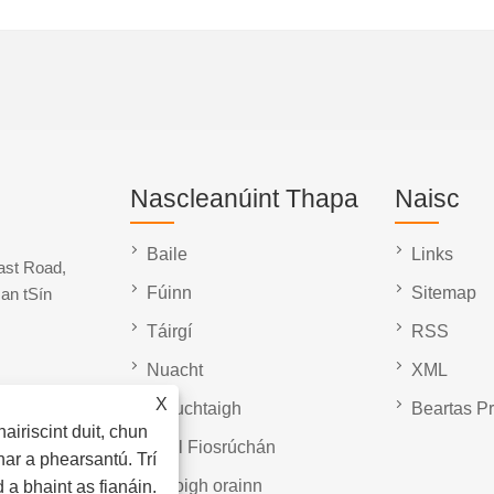
Nascleanúint Thapa
Naisc
Baile
Links
ast Road,
Fúinn
Sitemap
an tSín
Táirgí
RSS
Nuacht
XML
X
Íosluchtaigh
Beartas P
airiscint duit, chun
Seol Fiosrúchán
ar a phearsantú. Trí
Glaoigh orainn
 a bhaint as fianáin.