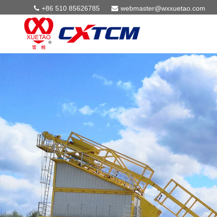
+86 510 85626785
webmaster@wxxuetao.com