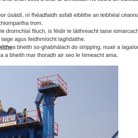
or úsáidí, ní fhéadfaidh asfalt eiblithe an leibhéal céann
lachiompartha trom.
e dromchlaí fliuch, is féidir le láithreacht taise iomarca
s laige agus feidhmíocht laghdaithe.
blithe
a bheith so-ghabhálach do stripping, nuair a lagaí
la a bheith mar thoradh air seo le himeacht ama.