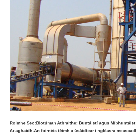
Roimhe Seo:
Biotúman Athraithe: Buntáistí agus Míbhuntáist
Ar aghaidh:
An foirnéis téimh a úsáidtear i ngléasra meascadh