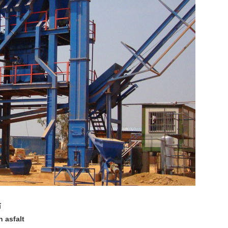
í
 asfalt