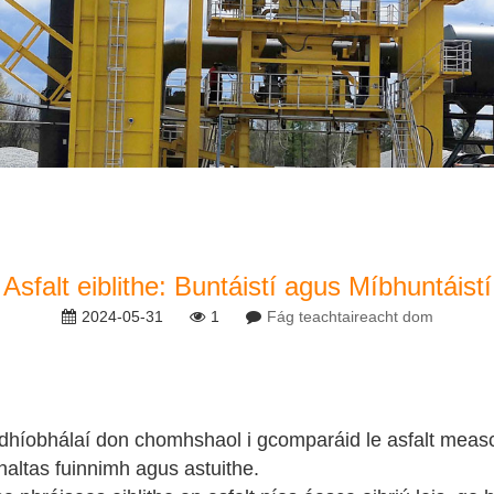
Asfalt eiblithe: Buntáistí agus Míbhuntáistí
2024-05-31
1
Fág teachtaireacht dom
híobhálaí don chomhshaol i gcomparáid le asfalt measc
haltas fuinnimh agus astuithe.