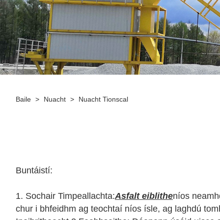
Baile
>
Nuacht
>
Nuacht Tionscal
Buntáistí:
1. Sochair Timpeallachta:
Asfalt eiblithe
níos neamhd
chur i bhfeidhm ag teochtaí níos ísle, ag laghdú tom