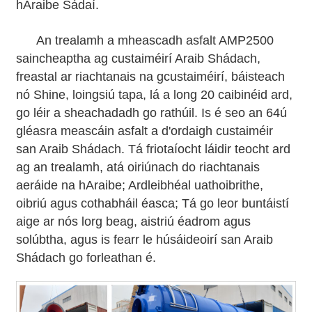
hAraibe Sádaí.
An trealamh a mheascadh asfalt AMP2500
saincheaptha ag custaiméirí Araib Shádach,
freastal ar riachtanais na gcustaiméirí, báisteach
nó Shine, loingsiú tapa, lá a long 20 caibinéid ard,
go léir a sheachadadh go rathúil. Is é seo an 64ú
gléasra meascáin asfalt a d'ordaigh custaiméir
san Araib Shádach. Tá friotaíocht láidir teocht ard
ag an trealamh, atá oiriúnach do riachtanais
aeráide na hAraibe; Ardleibhéal uathoibrithe,
oibriú agus cothabháil éasca; Tá go leor buntáistí
aige ar nós lorg beag, aistriú éadrom agus
solúbtha, agus is fearr le húsáideoirí san Araib
Shádach go forleathan é.