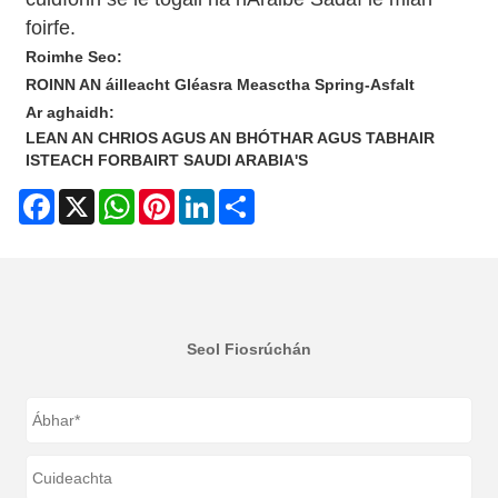
foirfe.
Roimhe Seo:
ROINN AN áilleacht Gléasra Measctha Spring-Asfalt
Ar aghaidh:
LEAN AN CHRIOS AGUS AN BHÓTHAR AGUS TABHAIR
ISTEACH FORBAIRT SAUDI ARABIA'S
Facebook
X
WhatsApp
Pinterest
LinkedIn
Share
Seol Fiosrúchán