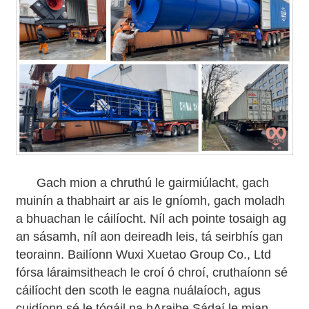
Gach mion a chruthú le gairmiúlacht, gach
muinín a thabhairt ar ais le gníomh, gach moladh
a bhuachan le cáilíocht. Níl ach pointe tosaigh ag
an sásamh, níl aon deireadh leis, tá seirbhís gan
teorainn. Bailíonn Wuxi Xuetao Group Co., Ltd
fórsa láraimsitheach le croí ó chroí, cruthaíonn sé
cáilíocht den scoth le eagna nuálaíoch, agus
cuidíonn sé le tógáil na hAraibe Sádaí le mian