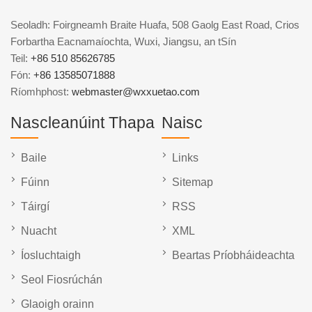
Seoladh: Foirgneamh Braite Huafa, 508 Gaolg East Road, Crios
Forbartha Eacnamaíochta, Wuxi, Jiangsu, an tSín
Teil:
+86 510 85626785
Fón:
+86 13585071888
Ríomhphost:
webmaster@wxxuetao.com
Nascleanúint Thapa
Naisc
Baile
Links
Fúinn
Sitemap
Táirgí
RSS
Nuacht
XML
Íosluchtaigh
Beartas Príobháideachta
Seol Fiosrúchán
Glaoigh orainn