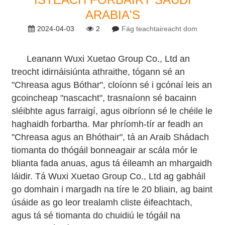
ARABIA'S
2024-04-03
2
Fág teachtaireacht dom
Leanann Wuxi Xuetao Group Co., Ltd an
treocht idirnáisiúnta athraithe, tógann sé an
"Chreasa agus Bóthar", cloíonn sé i gcónaí leis an
gcoincheap "nascacht", trasnaíonn sé bacainn
sléibhte agus farraigí, agus oibríonn sé le chéile le
haghaidh forbartha. Mar phríomh-tír ar feadh an
"Chreasa agus an Bhóthair", tá an Araib Shádach
tiomanta do thógáil bonneagair ar scála mór le
blianta fada anuas, agus tá éileamh an mhargaidh
láidir. Tá Wuxi Xuetao Group Co., Ltd ag gabháil
go domhain i margadh na tíre le 20 bliain, ag baint
úsáide as go leor trealamh cliste éifeachtach,
agus tá sé tiomanta do chuidiú le tógáil na