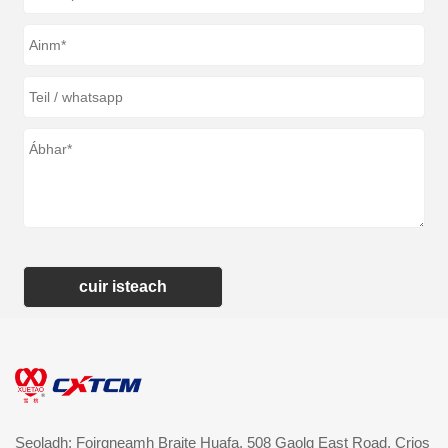
cuir isteach
Seoladh: Foirgneamh Braite Huafa, 508 Gaolg East Road, Crios