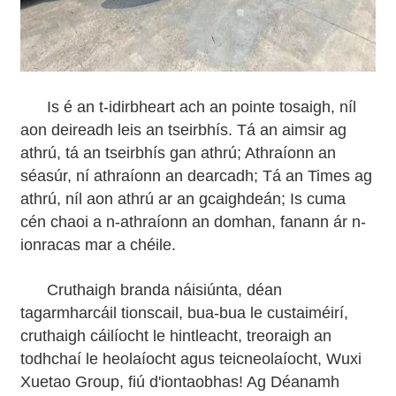
Is é an t-idirbheart ach an pointe tosaigh, níl
aon deireadh leis an tseirbhís. Tá an aimsir ag
athrú, tá an tseirbhís gan athrú; Athraíonn an
séasúr, ní athraíonn an dearcadh; Tá an Times ag
athrú, níl aon athrú ar an gcaighdeán; Is cuma
cén chaoi a n-athraíonn an domhan, fanann ár n-
ionracas mar a chéile.
Cruthaigh branda náisiúnta, déan
tagarmharcáil tionscail, bua-bua le custaiméirí,
cruthaigh cáilíocht le hintleacht, treoraigh an
todhchaí le heolaíocht agus teicneolaíocht, Wuxi
Xuetao Group, fiú d'iontaobhas! Ag Déanamh