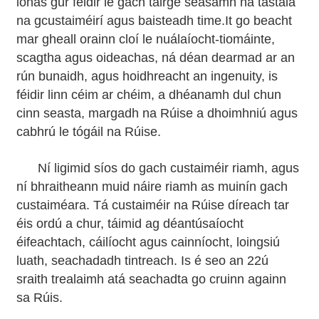
ionas gur féidir le gach táirge seasamh na tástála
na gcustaiméirí agus baisteadh time.It go beacht
mar gheall orainn cloí le nuálaíocht-tiomáinte,
scagtha agus oideachas, ná déan dearmad ar an
rún bunaidh, agus hoidhreacht an ingenuity, is
féidir linn céim ar chéim, a dhéanamh dul chun
cinn seasta, margadh na Rúise a dhoimhniú agus
cabhrú le tógáil na Rúise.
Ní ligimid síos do gach custaiméir riamh, agus
ní bhraitheann muid náire riamh as muinín gach
custaiméara. Tá custaiméir na Rúise díreach tar
éis ordú a chur, táimid ag déantúsaíocht
éifeachtach, cáilíocht agus cainníocht, loingsiú
luath, seachadadh tintreach. Is é seo an 22ú
sraith trealaimh atá seachadta go cruinn againn
sa Rúis.