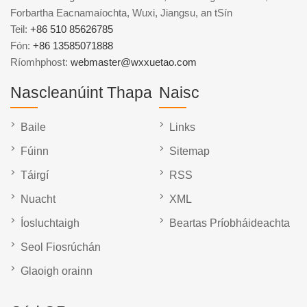
Forbartha Eacnamaíochta, Wuxi, Jiangsu, an tSín
Teil:
+86 510 85626785
Fón:
+86 13585071888
Ríomhphost:
webmaster@wxxuetao.com
Nascleanúint Thapa
Naisc
Baile
Links
Fúinn
Sitemap
Táirgí
RSS
Nuacht
XML
Íosluchtaigh
Beartas Príobháideachta
Seol Fiosrúchán
Glaoigh orainn