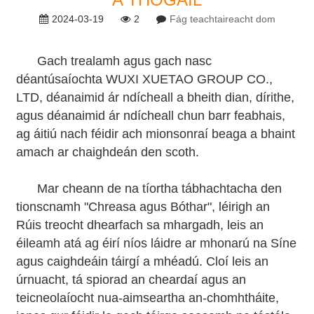
2024-03-19
2
Fág teachtaireacht dom
Gach trealamh agus gach nasc
déantúsaíochta WUXI XUETAO GROUP CO.,
LTD, déanaimid ár ndícheall a bheith dian, dírithe,
agus déanaimid ár ndícheall chun barr feabhais,
ag áitiú nach féidir ach mionsonraí beaga a bhaint
amach ar chaighdeán den scoth.
Mar cheann de na tíortha tábhachtacha den
tionscnamh "Chreasa agus Bóthar", léirigh an
Rúis treocht dhearfach sa mhargadh, leis an
éileamh atá ag éirí níos láidre ar mhonarú na Síne
agus caighdeáin táirgí a mhéadú. Cloí leis an
úrnuacht, tá spiorad an cheardaí agus an
teicneolaíocht nua-aimseartha an-chomhtháite,