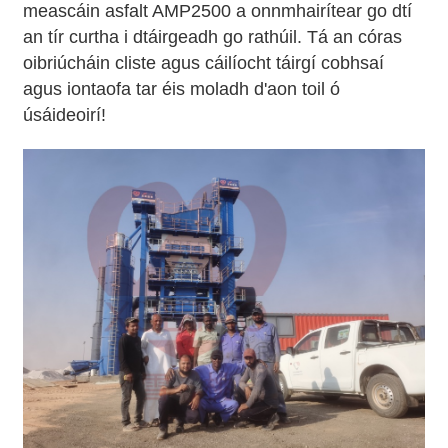
meascáin asfalt AMP2500 a onnmhairítear go dtí
an tír curtha i dtáirgeadh go rathúil. Tá an córas
oibriúcháin cliste agus cáilíocht táirgí cobhsaí
agus iontaofa tar éis moladh d'aon toil ó
úsáideoirí!