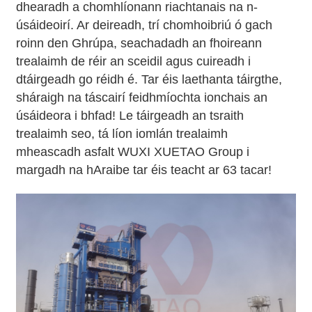
dhearadh a chomhlíonann riachtanais na n-
úsáideoirí. Ar deireadh, trí chomhoibriú ó gach
roinn den Ghrúpa, seachadadh an fhoireann
trealaimh de réir an sceidil agus cuireadh i
dtáirgeadh go réidh é. Tar éis laethanta táirgthe,
sháraigh na táscairí feidhmíochta ionchais an
úsáideora i bhfad! Le táirgeadh an tsraith
trealaimh seo, tá líon iomlán trealaimh
mheascadh asfalt WUXI XUETAO Group i
margadh na hAraibe tar éis teacht ar 63 tacar!