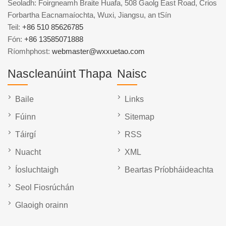
Seoladh: Foirgneamh Braite Huafa, 508 Gaolg East Road, Crios
Forbartha Eacnamaíochta, Wuxi, Jiangsu, an tSín
Teil:
+86 510 85626785
Fón:
+86 13585071888
Ríomhphost:
webmaster@wxxuetao.com
Nascleanúint Thapa
Naisc
Baile
Links
Fúinn
Sitemap
Táirgí
RSS
Nuacht
XML
Íosluchtaigh
Beartas Príobháideachta
Seol Fiosrúchán
Glaoigh orainn