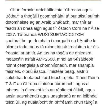
Chun forbairt ardcháilíochta "Chreasa agus
Bóthar" a thógáil i gcomhpháirt, tá buntáistí suímh
dotomhaiste ag an Araib Shádach, mar thír ar
feadh an bhealaigh agus tír óstach Corn na hÁise
2027. Tá branda WUXI XUETAO CXTCM
saothraithe go domhain i margadh na hAraibe le
blianta fada, agus tá roinnt tacair trealaimh tar éis
freastal ar an tír. Ag tús na tógála de ghléasra
meascáin asfalt AMP2500, mhol an t-úsáideoir
roinnt ceanglais a chomhlíonadh, mar shampla
faisnéis, oibriú éasca, limistéar beag, aistriú
solúbtha, friotaíocht ard teochta, etc. Rinne Roinn
T & F an Ghrúpa staidéar cúramach. agus a
mheas, in éineacht leis an réaltacht áitiúil, agus
ansin uasmhéadú agus uasghrádú ar an leibhéal
teicniúil, ag nuálaíocht ón bhfréamh chun táirgí a