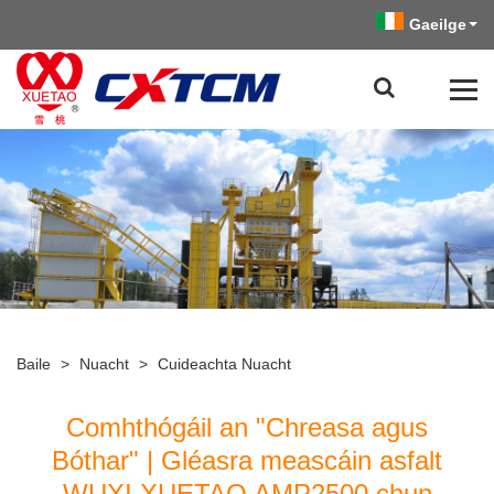
Gaeilge
Baile
>
Nuacht
>
Cuideachta Nuacht
Comhthógáil an "Chreasa agus
Bóthar" | Gléasra meascáin asfalt
WUXI XUETAO AMP2500 chun