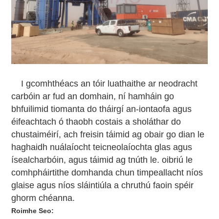
I gcomhthéacs an tóir luathaithe ar neodracht
carbóin ar fud an domhain, ní hamháin go
bhfuilimid tiomanta do tháirgí an-iontaofa agus
éifeachtach ó thaobh costais a sholáthar do
chustaiméirí, ach freisin táimid ag obair go dian le
haghaidh nuálaíocht teicneolaíochta glas agus
ísealcharbóin, agus táimid ag tnúth le. oibriú le
comhpháirtithe domhanda chun timpeallacht níos
glaise agus níos sláintiúla a chruthú faoin spéir
ghorm chéanna.
Roimhe Seo: