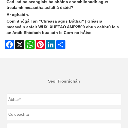
Cad iad na ceanglais ba chóir a chomhlíonadh agus
trealamh measctha asfalt á úsáid?
Ar aghaidh:
Comhthógáil an "Chreasa agus Bóthar" | Gléasra
meascáin asfalt WUXI XUETAO AMP2500 chun cabhrú leis
an Araib Shádach bualadh le Corn na hÁise
Facebook
X
WhatsApp
Pinterest
LinkedIn
Share
Seol Fiosrúchán