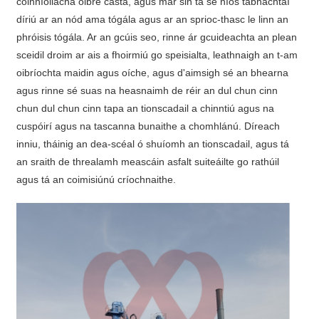
coinníollacha oibre casta, agus mar sin tá sé níos tábhachtaí
díriú ar an nód ama tógála agus ar an sprioc-thasc le linn an
phróisis tógála. Ar an gcúis seo, rinne ár gcuideachta an plean
sceidil droim ar ais a fhoirmiú go speisialta, leathnaigh an t-am
oibríochta maidin agus oíche, agus d'aimsigh sé an bhearna
agus rinne sé suas na heasnaimh de réir an dul chun cinn
chun dul chun cinn tapa an tionscadail a chinntiú agus na
cuspóirí agus na tascanna bunaithe a chomhlánú. Díreach
inniu, tháinig an dea-scéal ó shuíomh an tionscadail, agus tá
an sraith de threalamh meascáin asfalt suiteáilte go rathúil
agus tá an coimisiúnú críochnaithe.