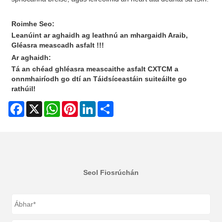
Roimhe Seo:
Leanúint ar aghaidh ag leathnú an mhargaidh Araib,
Gléasra meascadh asfalt !!!
Ar aghaidh:
Tá an chéad ghléasra meascaithe asfalt CXTCM a
onnmhairíodh go dtí an Táidsíceastáin suiteáilte go
rathúil!
Facebook
X
WhatsApp
Pinterest
LinkedIn
Share
Seol Fiosrúchán