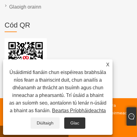
Glaoigh orainn
Cód QR
X
Úsáidimid fianáin chun eispéireas brabhsála
níos fearr a thairiscint duit, chun anailís a
dhéanamh ar thrácht an tsuímh agus chun
inneachar a phearsantú. Trí úsáid a bhaint
as an suíomh seo, aontaíonn tú lenár n-úsáid
Cóipcheart © 2023 Wuxi Xuetao Group Co, Ltd. - Gléasra
a bhaint as fianáin.
Beartas Príobháideachta
measctha asfalt, umar stórála biotúman, téitheoir ola theirmeach -
Gach ceart ar cosaint.
Diúltaigh
Glac
whatsapp
R-phost