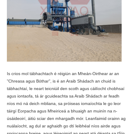
Is crios mol tábhachtach é réigiún an Mheán-Oirthear ar an
"Chreasa agus Bóthar", is é an Araib Shádach an chuid is
tábhachtaí, le neart teicniúil den scoth agus cáilíocht chobhsaí
agus iontaofa, tá ár gcuideachta sa Araib Shádach ar feadh
níos mó ná deich mbliana, sa próiseas iomaíochta le go leor
táirgí Eorpacha agus Mheiriceá a bhuaigh an muinín na n-
úsáideoirí, áitiú sciar den mhargadh mór. Leanfaimid orainn ag
nuálaíocht, ag dul ar aghaidh go dtí leibhéal níos airde agus
spriocanna breise, agus léireoimid an neart atá déanta sa tSín.