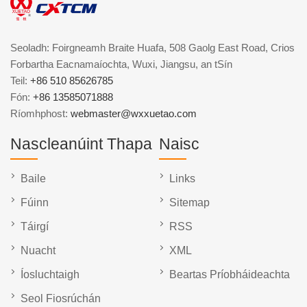
Seoladh: Foirgneamh Braite Huafa, 508 Gaolg East Road, Crios
Forbartha Eacnamaíochta, Wuxi, Jiangsu, an tSín
Teil:
+86 510 85626785
Fón:
+86 13585071888
Ríomhphost:
webmaster@wxxuetao.com
Nascleanúint Thapa
Naisc
Baile
Links
Fúinn
Sitemap
Táirgí
RSS
Nuacht
XML
Íosluchtaigh
Beartas Príobháideachta
Seol Fiosrúchán