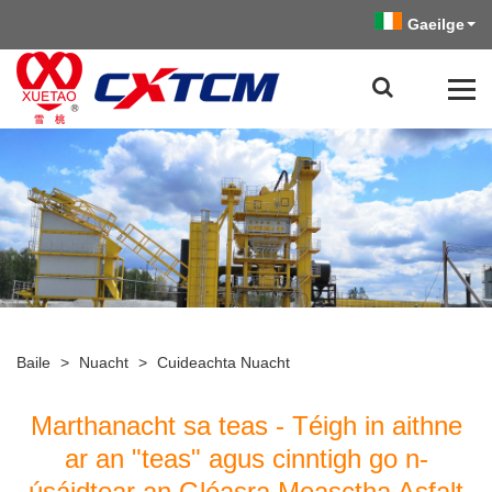
Gaeilge
Baile
>
Nuacht
>
Cuideachta Nuacht
Marthanacht sa teas - Téigh in aithne
ar an "teas" agus cinntigh go n-
úsáidtear an Gléasra Measctha Asfalt