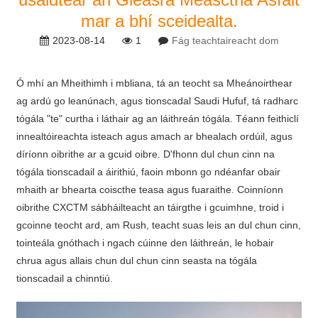
mar a bhí sceidealta.
2023-08-14
1
Fág teachtaireacht dom
Ó mhí an Mheithimh i mbliana, tá an teocht sa Mheánoirthear
ag ardú go leanúnach, agus tionscadal Saudi Hufuf, tá radharc
tógála "te" curtha i láthair ag an láithreán tógála. Téann feithiclí
innealtóireachta isteach agus amach ar bhealach ordúil, agus
díríonn oibrithe ar a gcuid oibre. D'fhonn dul chun cinn na
tógála tionscadail a áirithiú, faoin mbonn go ndéanfar obair
mhaith ar bhearta coiscthe teasa agus fuaraithe. Coinníonn
oibrithe CXCTM sábháilteacht an táirgthe i gcuimhne, troid i
gcoinne teocht ard, am Rush, teacht suas leis an dul chun cinn,
tointeála gnóthach i ngach cúinne den láithreán, le hobair
chrua agus allais chun dul chun cinn seasta na tógála
tionscadail a chinntiú.