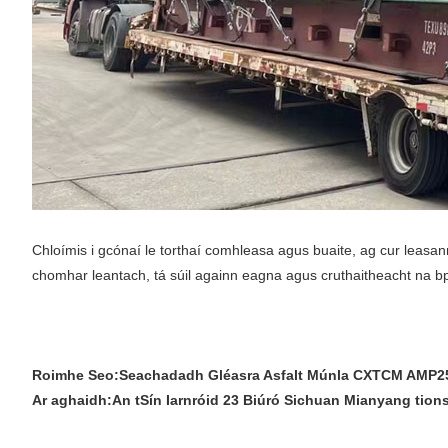
Chloímis i gcónaí le torthaí comhleasa agus buaite, ag cur leasa
chomhar leantach, tá súil againn eagna agus cruthaitheacht na bpá
Roimhe Seo:
Seachadadh Gléasra Asfalt Múnla CXTCM AMP25
Ar aghaidh:
An tSín Iarnróid 23 Biúró Sichuan Mianyang tion