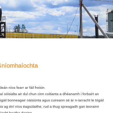
 Gníomhaíochta
n níos fearr ar fáil freisin.
 sóisialta air dul chun cinn coitianta a dhéanamh i forbairt an
gáil bonneagair náisiúnta agus cuireann sé ár n-iarracht le tógáil
s ag éirí níos éagsúlaithe, rud a thug spreagadh gan teorainn
líocht beatha daoine.