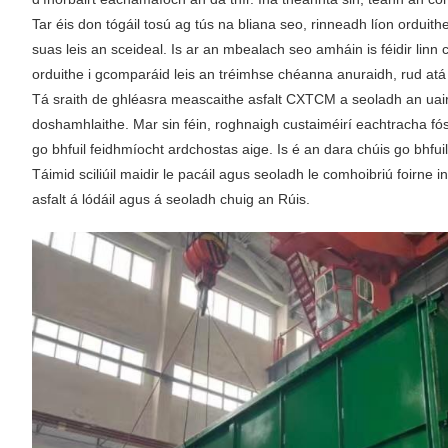
Tar éis don tógáil tosú ag tús na bliana seo, rinneadh líon orduith
suas leis an sceideal. Is ar an mbealach seo amháin is féidir lin
orduithe i gcomparáid leis an tréimhse chéanna anuraidh, rud atá
Tá sraith de ghléasra meascaithe asfalt CXTCM a seoladh an uair
doshamhlaithe. Mar sin féin, roghnaigh custaiméirí eachtracha fó
go bhfuil feidhmíocht ardchostas aige. Is é an dara chúis go bhfui
Táimid sciliúil maidir le pacáil agus seoladh le comhoibriú foirne
asfalt á lódáil agus á seoladh chuig an Rúis.