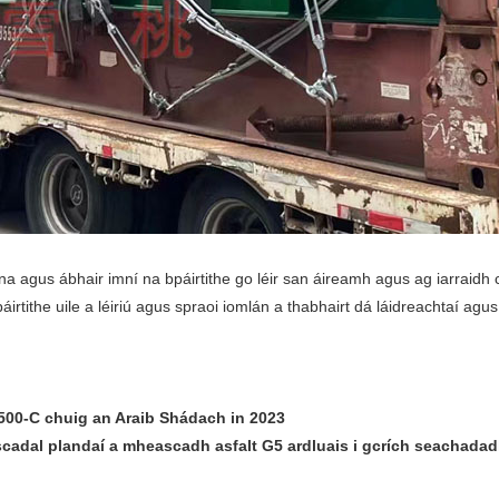
nna agus ábhair imní na bpáirtithe go léir san áireamh agus ag iarra
irtithe uile a léiriú agus spraoi iomlán a thabhairt dá láidreachtaí ag
00-C chuig an Araib Shádach in 2023
scadal plandaí a mheascadh asfalt G5 ardluais i gcrích seachada