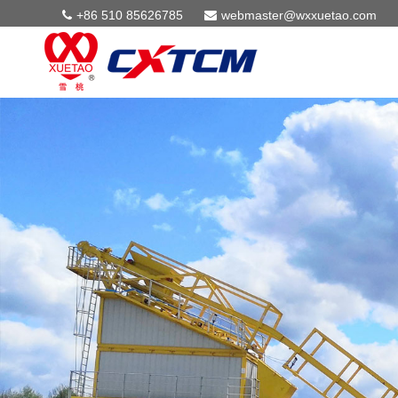
+86 510 85626785
webmaster@wxxuetao.com