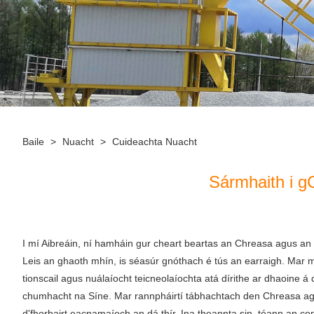
Baile
>
Nuacht
>
Cuideachta Nuacht
Sármhaith i g
I mí Aibreáin, ní hamháin gur cheart beartas an Chreasa agus an Bh
Leis an ghaoth mhín, is séasúr gnóthach é tús an earraigh. Mar mho
tionscail agus nuálaíocht teicneolaíochta atá dírithe ar dhaoine á
chumhacht na Síne. Mar rannpháirtí tábhachtach den Chreasa agus
d'fhorbairt eacnamaíoch an dá thír. Ina theannta sin, téann an co