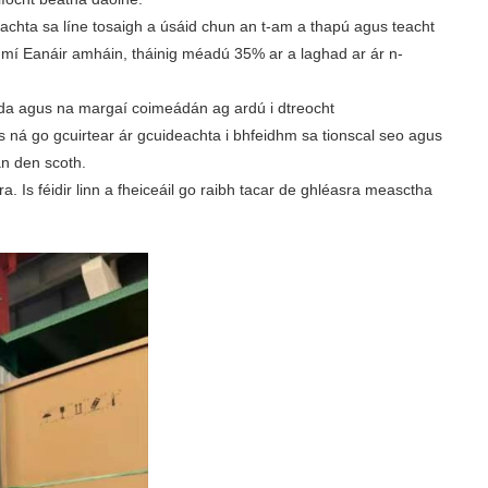
rgeachta sa líne tosaigh a úsáid chun an t-am a thapú agus teacht
 I mí Eanáir amháin, tháinig méadú 35% ar a laghad ar ár n-
nda agus na margaí coimeádán ag ardú i dtreocht
 ná go gcuirtear ár gcuideachta i bhfeidhm sa tionscal seo agus
án den scoth.
. Is féidir linn a fheiceáil go raibh tacar de ghléasra measctha