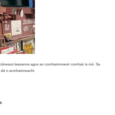
idh cóineasú leasanna agus an comhainmneoir comhair is mó. Sa
us dá n-acmhainneacht.
dh