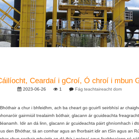
Cáilíocht, Ceardaí i gCroí, Ó chroí i mbun
2023-06-26
1
Fág teachtaireacht dom
óthair a chur i bhfeidhm, ach ba cheart go gcuirfí seirbhísí ar chaighdeá
naróir gairmiúil trealaimh bóthair, glacann ár gcuideachta freagrachtaí
 déanamh. Idir an dá linn, glacann ár gcuideachta páirt ghníomhach i dtó
 den Bhóthar, tá an comhar agus an fhorbairt idir an tSín agus an Rúi
mhar chun sochair mhuintir an dá thír i gcónaí agus feabhsaíonn sé cái