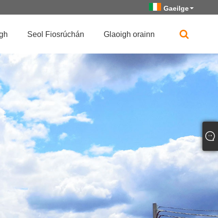
Gaeilge
igh
Seol Fiosrúchán
Glaoigh orainn