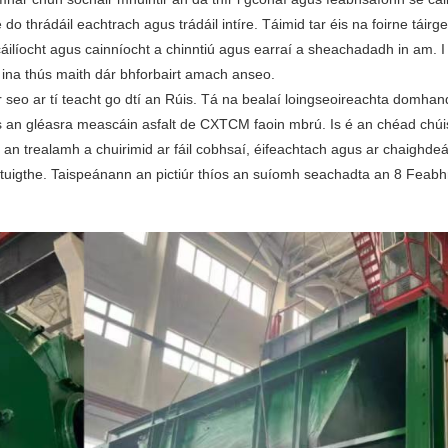
e do thrádáil eachtrach agus trádáil intíre. Táimid tar éis na foirne tái
n cáilíocht agus cainníocht a chinntiú agus earraí a sheachadadh in am.
 ina thús maith dár bhforbairt amach anseo.
 seo ar tí teacht go dtí an Rúis. Tá na bealaí loingseoireachta domha
s an gléasra meascáin asfalt de CXTCM faoin mbrú. Is é an chéad chúis
l an trealamh a chuirimid ar fáil cobhsaí, éifeachtach agus ar chaighde
 intuigthe. Taispeánann an pictiúr thíos an suíomh seachadta an 8 Feabhra