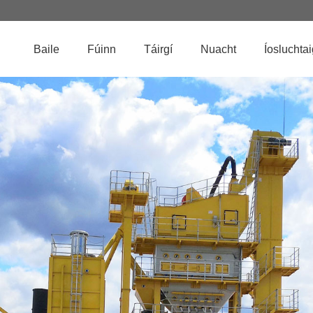
Baile
Fúinn
Táirgí
Nuacht
Íosluchta